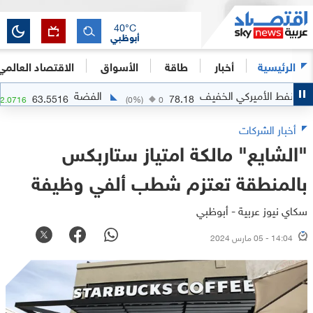
40
°C
أبوظبي
الرئيسية
أخبار
طاقة
الأسواق
الاقتصاد العالمي
ط الأميركي الخفيف
الفضة
63.5516
78.18
%)
+
2.0716
(
0
%)
0
أخبار الشركات
"الشايع" مالكة امتياز ستاربكس
بالمنطقة تعتزم شطب ألفي وظيفة
سكاي نيوز عربية - أبوظبي
14:04 - 05 مارس 2024