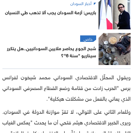
أخبار السودان
باريس: أزمة السودان يجب ألا تذهب طي النسيان
خاص
شبح الجوع يحاصر ملايين السودانيين..هل يتكرر
سيناريو "سنة 6"؟
ويقول المحلّل الاقتصادي السوداني محمد شيخون لفرانس
برس "الحرب زادت من قتامة وضع القطاع المصرفي السوداني
الذي يعاني بالفعل من مشكلات هيكلية".
وللعام الثاني على التوالي، لا تقرّ موازنة الدولة في السودان.
ويرى الخبير الاقتصادي هيثم فتحي أن ما يحدث "يعكس الغياب
التام للدولة السودانية، ما يؤثّر على الاقتصاد بكل قطاعاته".