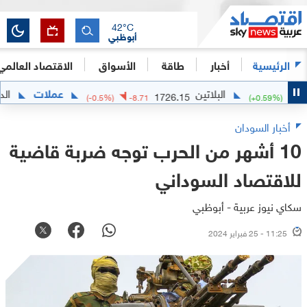
42
°C
أبوظبي
الرئيسية
أخبار
طاقة
الأسواق
الاقتصاد العالمي
البلاتين
عملات
الدولار الأم
1726.15
(
-0.5
%)
-8.71
(
+
0.
أخبار السودان
10 أشهر من الحرب توجه ضربة قاضية
للاقتصاد السوداني
سكاي نيوز عربية - أبوظبي
11:25 - 25 فبراير 2024