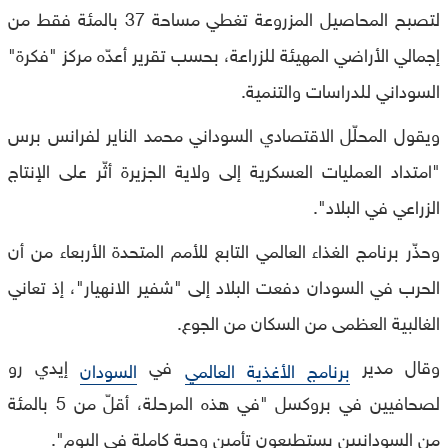
لتصبح المحاصيل المزروعة تغطي مساحة 37 بالمئة فقط من
إجمالي الأراضي المهيئة للزراعة، بحسب تقرير أعدّه مركز "فكرة"
السوداني للدراسات والتنمية.
ويقول المحلّل الاقتصادي السوداني محمد الناير لفرانس برس
"امتداد العمليات العسكرية إلى ولاية الجزيرة أثّر على الإنتاج
الزراعي في البلاد".
وحذّر برنامج الغذاء العالمي التابع للأمم المتحدة الأربعاء من أن
الحرب في السودان دفعت البلاد إلى "شفير الانهيار"، إذ تعاني
الغالبية العظمى من السكان من الجوع.
وقال مدير
في
إيدي رو
برنامج الأغذية العالمي
السودان
لصحافيين في بروكسل "في هذه المرحلة، أقلّ من 5 بالمئة
من السودانيين يستطيعون تأمين وجبة كاملة في اليوم".