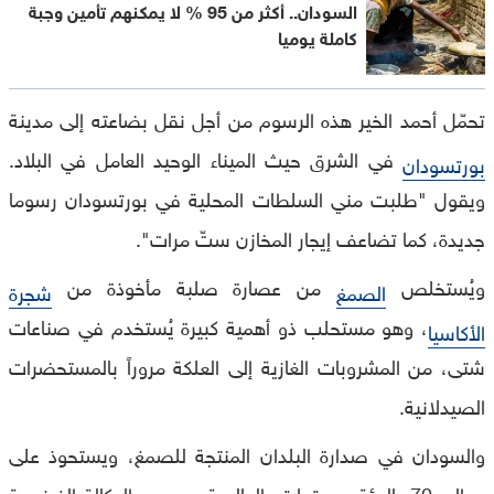
السودان.. أكثر من 95 % لا يمكنهم تأمين وجبة
كاملة يوميا
تحمّل أحمد الخير هذه الرسوم من أجل نقل بضاعته إلى مدينة
في الشرق حيث الميناء الوحيد العامل في البلاد.
بورتسودان
ويقول "طلبت مني السلطات المحلية في بورتسودان رسوما
جديدة، كما تضاعف إيجار المخازن ستّ مرات".
ويُستخلص
من عصارة صلبة مأخوذة من
الصمغ
شجرة
، وهو مستحلب ذو أهمية كبيرة يُستخدم في صناعات
الأكاسيا
شتى، من المشروبات الغازية إلى العلكة مروراً بالمستحضرات
الصيدلانية.
والسودان في صدارة البلدان المنتجة للصمغ، ويستحوذ على
حوالى 70 بالمئة من تجارته العالمية، بحسب الوكالة الفرنسية