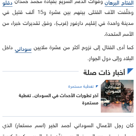
وقوات الدعم السريع بقيادة محمد حمدان
الفتاح البرهان
دقلو
وخلّفت الآف القتلى بينهم بين عشرة و15 ألف قتيل في
مدينة واحدة في إقليم دارفور (غرب)، وفق تقديرات خبراء من
الأمم المتحدة.
كما أدى القتال إلى نزوح أكثر من عشرة ملايين
داخل
سوداني
البلاد وإلى دول الجوار.
أخبار ذات صلة
تغطية مستمرة
آخر تطورات الأحداث في السودان.. تغطية
مستمرة
كان رجل الأعمال السوداني أحمد الخير (اسم مستعار) الذي
يعمل في تصدير الصمغ العربي خزّن قبل الحرب، كمية كبيرة