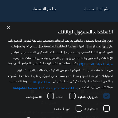
نشرات الاقتصاد
برامج الاقتصاد
×
تابعنا
الاستخدام المسؤول لبياناتك
نحن وشركاؤنا نستخدم ملفات تعريف الارتباط وتقنيات مشابهة لتخزين المعلومات
على جهازك والوصول إليها ومعالجة البيانات الشخصية مثل عنوان IP والمعرّفات
الفريدة وبيانات التصفح، وذلك من أجل الإعلانات والمحتوى المخصّصين وقياس
الإعلانات والمحتوى واستخلاص رؤى حول الجمهور وتحسين الخدمات. قد يقوم
أيضًا بمعالجة بياناتك لهذه الأغراض ولأغراض أخرى، بما
مزوّدو الجهات الخارجية (2)
في ذلك استخدام بيانات الموقع الجغرافي الدقيقة وخصائص الجهاز. تنطبق
اختياراتك على هذا الموقع فقط. قد يعتمد بعض المورّدين على المصلحة المشروعة
مصدرك الموثوق للمعلومة الاقتصادية
بدلاً من الموافقة؛ لديك الحق في الاعتراض في
. يمكنك سحب
إعدادات الإعلانات
موافقتك في أي وقت من
.
سياسة الخصوصية
إعدادات ملفات تعريف الارتباط
سياسة الخصوصية
الشروط والأحكام
ضروري للغاية
الأداء
الاستهداف
حول سكاي نيوز عربية
اتصل بنا
الوظيفية
غير مُصنفة
كافة العلامات التجارية الخاصة بـ SKY وكل ما تتضمنه من حقوق الملكية الفكرية هي
ملك لشركة Sky Limited ولا تستخدم إلا بتصريح مسبق