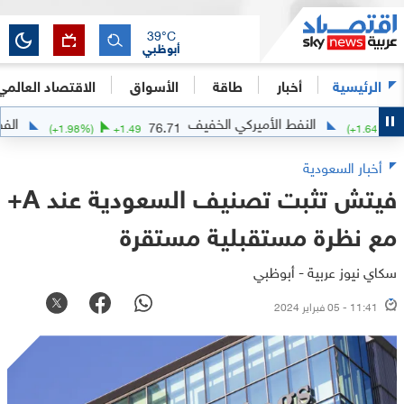
39
°C
أبوظبي
الرئيسية
أخبار
طاقة
الأسواق
الاقتصاد العالمي
النفط الأميركي الخفيف
الفضة
024
76.71
(
+
1.98
%)
+
1.49
(
+
أخبار السعودية
فيتش تثبت تصنيف السعودية عند A+
مع نظرة مستقبلية مستقرة
سكاي نيوز عربية - أبوظبي
11:41 - 05 فبراير 2024