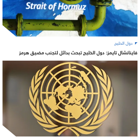
دول الخليج
فاينانشال تايمز: دول الخليج تبحث بدائل لتجنب مضيق هرمز