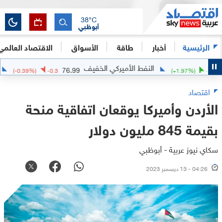
38
°C
أبوظبي
الرئيسية
أخبار
طاقة
الأسواق
الاقتصاد العالمي
النفط الأميركي الخفيف
الفضة
76.99
(
-0.39
%)
-0.3
(
+
1.97
%)
اقتصاد
الأردن وأميركا يوقعان اتفاقية منحة
بقيمة 845 مليون دولار
سكاي نيوز عربية - أبوظبي
04:26 - 13 ديسمبر 2023