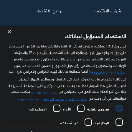
نشرات الاقتصاد
برامج الاقتصاد
×
تابعنا
الاستخدام المسؤول لبياناتك
نحن وشركاؤنا نستخدم ملفات تعريف الارتباط وتقنيات مشابهة لتخزين المعلومات
على جهازك والوصول إليها ومعالجة البيانات الشخصية مثل عنوان IP والمعرّفات
الفريدة وبيانات التصفح، وذلك من أجل الإعلانات والمحتوى المخصّصين وقياس
الإعلانات والمحتوى واستخلاص رؤى حول الجمهور وتحسين الخدمات. قد يقوم
أيضًا بمعالجة بياناتك لهذه الأغراض ولأغراض أخرى، بما
مزوّدو الجهات الخارجية (2)
في ذلك استخدام بيانات الموقع الجغرافي الدقيقة وخصائص الجهاز. تنطبق
اختياراتك على هذا الموقع فقط. قد يعتمد بعض المورّدين على المصلحة المشروعة
مصدرك الموثوق للمعلومة الاقتصادية
بدلاً من الموافقة؛ لديك الحق في الاعتراض في
. يمكنك سحب
إعدادات الإعلانات
موافقتك في أي وقت من
.
سياسة الخصوصية
إعدادات ملفات تعريف الارتباط
سياسة الخصوصية
الشروط والأحكام
ضروري للغاية
الأداء
الاستهداف
حول سكاي نيوز عربية
اتصل بنا
الوظيفية
غير مُصنفة
كافة العلامات التجارية الخاصة بـ SKY وكل ما تتضمنه من حقوق الملكية الفكرية هي
ملك لشركة Sky Limited ولا تستخدم إلا بتصريح مسبق