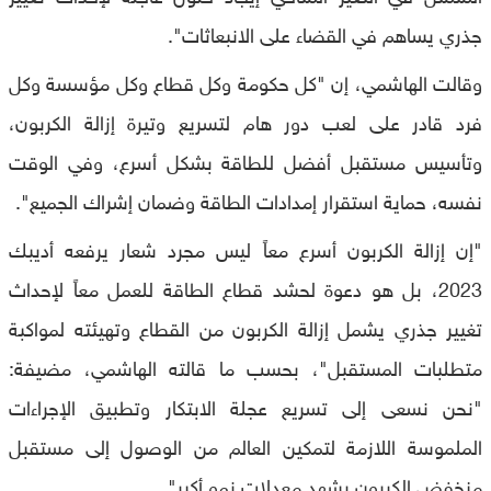
جذري يساهم في القضاء على الانبعاثات".
وقالت الهاشمي، إن "كل حكومة وكل قطاع وكل مؤسسة وكل
فرد قادر على لعب دور هام لتسريع وتيرة إزالة الكربون،
وتأسيس مستقبل أفضل للطاقة بشكل أسرع، وفي الوقت
نفسه، حماية استقرار إمدادات الطاقة وضمان إشراك الجميع".
"إن إزالة الكربون أسرع معاً ليس مجرد شعار يرفعه أديبك
2023، بل هو دعوة لحشد قطاع الطاقة للعمل معاً لإحداث
تغيير جذري يشمل إزالة الكربون من القطاع وتهيئته لمواكبة
متطلبات المستقبل"، بحسب ما قالته الهاشمي، مضيفة:
"نحن نسعى إلى تسريع عجلة الابتكار وتطبيق الإجراءات
الملموسة اللازمة لتمكين العالم من الوصول إلى مستقبل
منخفض الكربون يشهد معدلات نمو أكبر".