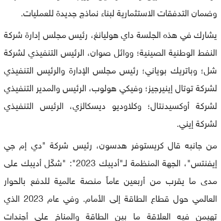
وضمان التدفقات الاستثمارية لبناء نماذج جديدة للعمليات.
يشارك في هذه الجلسة داي هوليانغ، رئيس مجلس إدارة شركة
النفط الوطنية الصينية؛ ووائل صوان، الرئيس التنفيذي لشركة
شل؛ وباتريك بوياني؛ رئيس مجلس الإدارة والرئيس التنفيذي
لشركة توتال إينيرجيز؛ وفيكي هولوب، الرئيس والمدير التنفيذي
لشركة أوكسيدنتال؛ وكلاوديو ديسكالزي، الرئيس التنفيذي
لشركة إيني.
من جانبه قال كريستوفر هدسون، رئيس شركة "دي إم جي
إيفنتس"، الجهة المنظمة لـ"أديبك 2023": "شكّل أديبك على
مدى ما يقرب من أربعين عاماً منصة عالمية للدفع بالحوار
العالمي حول قطاع الطاقة إلى الأمام. وفي عام 2023 الذي
تهيمن فيه العلاقة ما بين الطاقة والمناخ على أجندات