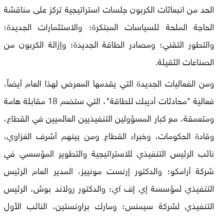
الحد من انبعاثات الكربون جلسات استراتيجية تركز على مناقشة
الحاجة الملحة للسياسات المبتكرة؛ والاستثمارات الجديدة؛
والتطور التقني؛ ومصادر الطاقة الجديدة؛ وإزالة الكربون من
الصناعات الثقيلة.
ومن الفعاليات الجديدة التي يقدمها المعرض لهذا العام أيضاً،
فعالية "محادثات أديبك للطاقة"، التي ستضم 18 مقابلة هامة
ومتعمقة، مع كبار المسؤولين التنفيذيين العالميين في القطاع،
وقادة الحكومات، وخبراء القطاع ومن بينهم أشرف الغزاوي،
نائب الرئيس التنفيذي للاستراتيجية والتطوير المؤسسي في
شركة أرامكو؛ والدكتور إرنست مونييز، المدير العام الرئيس
التنفيذي لمؤسسة إي إف آي؛ والدكتور رولاند بوش، الرئيس
التنفيذي لشركة سيمنس؛ ومارك براونستين، النائب الأول