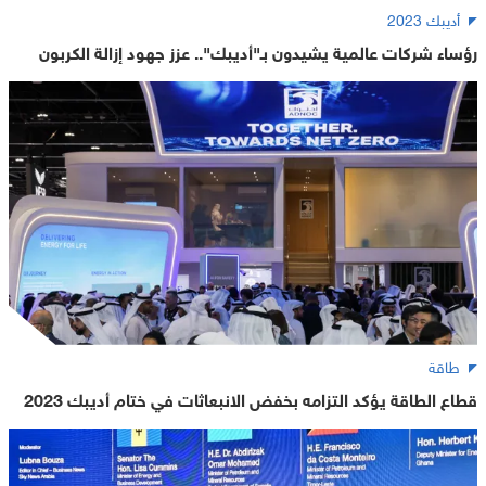
أديبك 2023
رؤساء شركات عالمية يشيدون بـ"أديبك".. عزز جهود إزالة الكربون
طاقة
قطاع الطاقة يؤكد التزامه بخفض الانبعاثات في ختام أديبك 2023