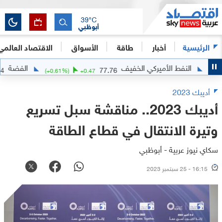
39
°C
أبوظبي
الرئيسية
أخبار
طاقة
الأسواق
الاقتصاد العالمي
لنفط الأميركي الخفيف
الفضة
63.5704
77.76
904
(
+
0.61
%)
+
0.47
أديبك 2023
أديبك 2023.. مناقشة سبل تسريع
وتيرة الانتقال في قطاع الطاقة
سكاي نيوز عربية - أبوظبي
16:15 - 25 سبتمبر 2023