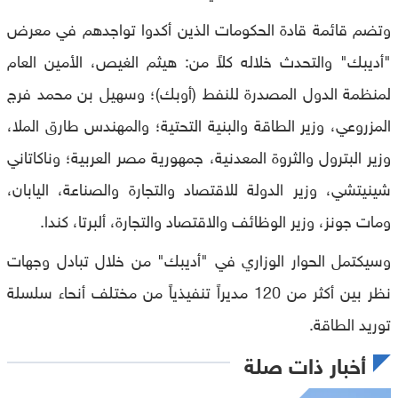
وتضم قائمة قادة الحكومات الذين أكدوا تواجدهم في معرض
"أديبك" والتحدث خلاله كلاً من: هيثم الغيص، الأمين العام
لمنظمة الدول المصدرة للنفط (أوبك)؛ وسهيل بن محمد فرج
المزروعي، وزير الطاقة والبنية التحتية؛ والمهندس طارق الملا،
وزير البترول والثروة المعدنية، جمهورية مصر العربية؛ وناكاتاني
شينيتشي، وزير الدولة للاقتصاد والتجارة والصناعة، اليابان،
ومات جونز، وزير الوظائف والاقتصاد والتجارة، ألبرتا، كندا.
وسيكتمل الحوار الوزاري في "أديبك" من خلال تبادل وجهات
نظر بين أكثر من 120 مديراً تنفيذياً من مختلف أنحاء سلسلة
توريد الطاقة.
أخبار ذات صلة