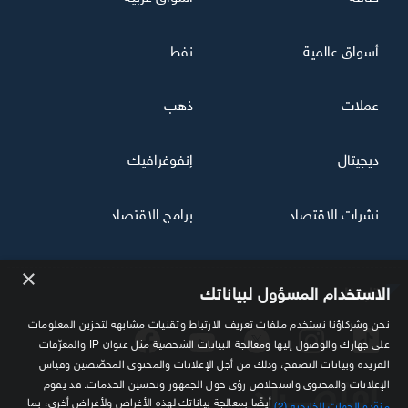
أسواق عالمية
نفط
عملات
ذهب
ديجيتال
إنفوغرافيك
نشرات الاقتصاد
برامج الاقتصاد
×
تابعنا
الاستخدام المسؤول لبياناتك
نحن وشركاؤنا نستخدم ملفات تعريف الارتباط وتقنيات مشابهة لتخزين المعلومات
على جهازك والوصول إليها ومعالجة البيانات الشخصية مثل عنوان IP والمعرّفات
الفريدة وبيانات التصفح، وذلك من أجل الإعلانات والمحتوى المخصّصين وقياس
الإعلانات والمحتوى واستخلاص رؤى حول الجمهور وتحسين الخدمات. قد يقوم
أيضًا بمعالجة بياناتك لهذه الأغراض ولأغراض أخرى، بما
مزوّدو الجهات الخارجية (2)