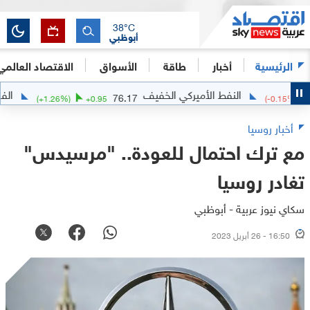
38
°C
أبوظبي
الرئيسية
أخبار
طاقة
الأسواق
الاقتصاد العالمي
النفط الأميركي الخفيف
الفضة
45
76.17
(
+
1.26
%)
+
0.95
(
-0.1
أخبار روسيا
مع ترك احتمال للعودة.. "مرسيدس"
تغادر روسيا
سكاي نيوز عربية - أبوظبي
16:50 - 26 أبريل 2023