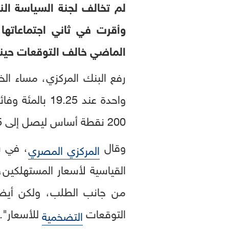
لم تخالف لجنة السياسة الن
وأقرت في ثاني اجتماعاتها 
الماضي خالف التوقعات حينها
رفع البنك المركزي، مساء ا
200 نقطة أساس ليصل إلى 18.75 بالمئة.
وقال
، في ب
المركزي المصري
القياسية لأسعار المستهلكين
من جانب الطلب، ولكن أيضاً
التوقعات
للأسعار"..
التضخمية