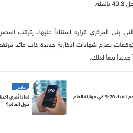
 بنى المركزي قراره استناداً عليها، يترقب المصري
وقعات بطرح شهادات ادخارية جديدة ذات عائد مرتفع،
يداً تبعاً لذلك.
خاص
مصر تعتزم زيادة دعم الغذاء 20% في موازنة العام
لماذا تُغري اكت
حول العالم؟