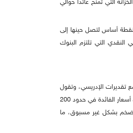
انة التي تمنح عائداً حوالي
مدار العام الماضي 2022، رفع المركزي المصري أسعار الفائدة بمقدار 800 نقطة أساس لتصل حينها إلى
نسبة الاحتياطي النقدي التي تلتزم البنوك
مع تقديرات الإدريسي، وتقول
في تصريحات لموقع "اقتصاد سكاي نيوز عربية": "كنا نتوقع أن يرفع البنك المركزي أسعار الفائدة في حدود 200
لتضخم بشكل غير مسبوق، ما