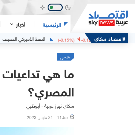
أخبار
الرئيسية
ان
#اقتصاد_سكاي
النفط الأميركي الخفيف
75.86
77.82
+
0.64
(
-0.15
%)
-0.12
خاص
المصري؟
سكاي نيوز عربية - أبوظبي
11:55 - 31 مارس 2023