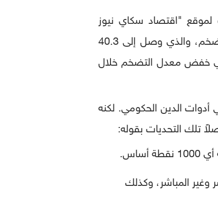
 لموقع "اقتصاد سكاي نيوز
عربية"، إن قرار البنك المركزي كان متوقعاً؛ نظرا للارتفاع غير المسبوق بمعدل التضخم، والذي وصل إلى 40.3
كزي خفض معدل التضخم خلال
 أدوات الدين الحكومي. لكنه
اً تلك التحديات بقوله:
شر وغير المباشر، وكذلك