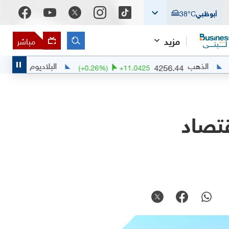
أبوظبي
°C
38
مزيد
مباشر
البلاديوم
1381.38
4256.44
+
17.9789
(
+
0.26
%)
+
11.0425
 على الاقتصاد