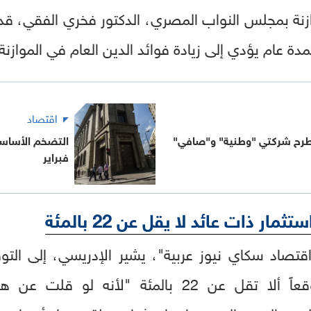
ازنة بمجلس النواب المصري، الدكتور فخري الفقي، ق
اقتصاد
 طرح شركتي "وطنية" و"صافي"
فبراير
 ذات عائد لا يقل عن 22 بالمئة
صاد سكاي نيوز عربية"، يشير الإدريسي، إلى الت
ادخارية بفائدة مرتفعة، متوقعاً ألا تقل عن 22 بال