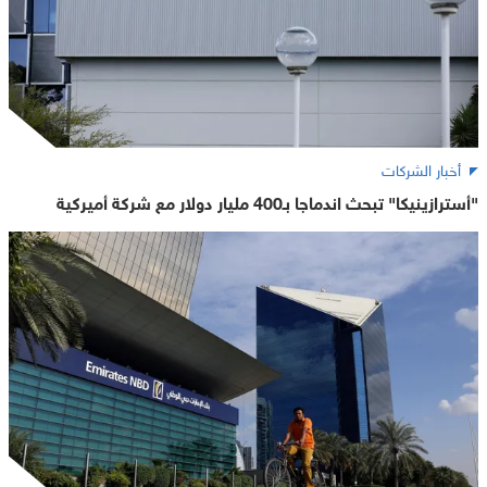
أخبار الشركات
"أسترازينيكا" تبحث اندماجا بـ400 مليار دولار مع شركة أميركية