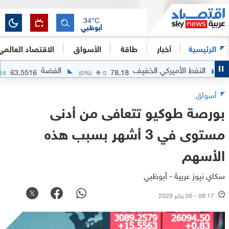
34
°C
أبوظبي
الرئيسية
أخبار
طاقة
الأسواق
الاقتصاد العالمي
النفط الأميركي الخفيف
الفضة
63.5516
78.18
+
2.0716
(
0
%)
0
أسواق
بورصة طوكيو تتعافى من أدنى
مستوى في 3 أشهر بسبب هذه
الأسهم
سكاي نيوز عربية - أبوظبي
08:17 - 05 يناير 2023