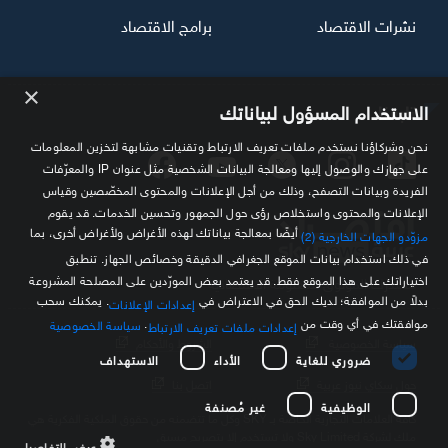
نشرات الاقتصاد
برامج الاقتصاد
×
تابعنا
الاستخدام المسؤول لبياناتك
نحن وشركاؤنا نستخدم ملفات تعريف الارتباط وتقنيات مشابهة لتخزين المعلومات
على جهازك والوصول إليها ومعالجة البيانات الشخصية مثل عنوان IP والمعرّفات
الفريدة وبيانات التصفح، وذلك من أجل الإعلانات والمحتوى المخصّصين وقياس
الإعلانات والمحتوى واستخلاص رؤى حول الجمهور وتحسين الخدمات. قد يقوم
أيضًا بمعالجة بياناتك لهذه الأغراض ولأغراض أخرى، بما
مزوّدو الجهات الخارجية (2)
في ذلك استخدام بيانات الموقع الجغرافي الدقيقة وخصائص الجهاز. تنطبق
اختياراتك على هذا الموقع فقط. قد يعتمد بعض المورّدين على المصلحة المشروعة
مصدرك الموثوق للمعلومة الاقتصادية
بدلاً من الموافقة؛ لديك الحق في الاعتراض في
. يمكنك سحب
إعدادات الإعلانات
موافقتك في أي وقت من
.
سياسة الخصوصية
إعدادات ملفات تعريف الارتباط
سياسة الخصوصية
الشروط والأحكام
ضروري للغاية
الأداء
الاستهداف
حول سكاي نيوز عربية
اتصل بنا
الوظيفية
غير مُصنفة
كافة العلامات التجارية الخاصة بـ SKY وكل ما تتضمنه من حقوق الملكية الفكرية هي
ملك لشركة Sky Limited ولا تستخدم إلا بتصريح مسبق
عرض التفاصيل