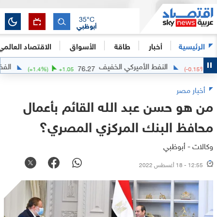
35
°C
أبوظبي
الرئيسية
أخبار
طاقة
الأسواق
الاقتصاد العالمي
النفط الأميركي الخفيف
الفضة
.6781
76.27
(
+
1.4
%)
+
1.05
(
-
أخبار مصر
من هو حسن عبد الله القائم بأعمال
محافظ البنك المركزي المصري؟
وكالات - أبوظبي
12:55 - 18 أغسطس 2022