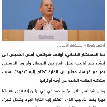
أولاف شولتز - المستشار الألماني
دعا المستشار الألماني، أولاف شولتس، أمس الخميس إلى
إنشاء خط أنابيب لنقل الغاز بين البرتغال وأوروبا الوسطى
يمر عبر فرنسا، معتبرا أن القارة تحتاج إليه "بقوة" بسبب
مشكلة الطاقة الناتجة عن أزمة أوكرانيا.
وقال شولتس خلال مؤتمر صحافي في برلين إنه أبدى اهتمامًا
كبيرا بخط الأنابيب الذي "تفتقر إليه القارة اليوم بشكل كبير"،