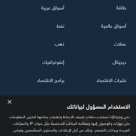
طاقة
أسواق عربية
أسواق عالمية
نفط
عملات
ذهب
ديجيتال
إنفوغرافيك
نشرات الاقتصاد
برامج الاقتصاد
×
تابعنا
الاستخدام المسؤول لبياناتك
نحن وشركاؤنا نستخدم ملفات تعريف الارتباط وتقنيات مشابهة لتخزين المعلومات
على جهازك والوصول إليها ومعالجة البيانات الشخصية مثل عنوان IP والمعرّفات
الفريدة وبيانات التصفح، وذلك من أجل الإعلانات والمحتوى المخصّصين وقياس
الإعلانات والمحتوى واستخلاص رؤى حول الجمهور وتحسين الخدمات. قد يقوم