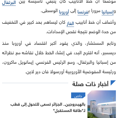
موضحًا أن خط الأنابيب كان ينبغي تأسيسه بين
البرتغال
و
مرورا ب
إلى
الوسطى.
إسبانيا
فرنسا
أوروبا
وأضاف أن خط أنابيب
كان ليساهم بحد كبير في التخفيف
الغاز
من حدة الوضع نتيجة نقص الإمدادات.
وتابع المستشار، والذي يقود أكبر اقتصاد في أوروبا منذ
ديسمبر، أنه اقترح البدء في إنشاء الخط خلال نقاشه مع نظرائه
من إسبانيا والبرتغال، ومع الرئيس الفرنسي إيمانويل ماكرون،
ورئيسة المفوضية الأوروبية أورسولا فان دير لاين.
أخبار ذات صلة
خاص
بالهيدروجين.. الجزائر تسعى للتحول إلى قطب
لـ"طاقة المستقبل"