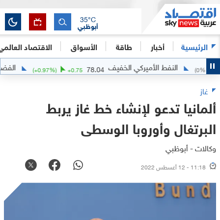
35
°C
أبوظبي
الرئيسية
أخبار
طاقة
الأسواق
الاقتصاد العالمي
النفط الأميركي الخفيف
الفضة
2.07
78.04
(
+
0.97
%)
+
0.75
(
0
غاز
ألمانيا تدعو لإنشاء خط غاز يربط
البرتغال وأوروبا الوسطى
وكالات - أبوظبي
11:18 - 12 أغسطس 2022