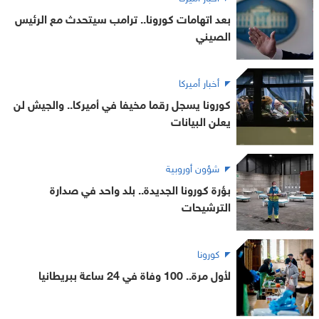
بعد اتهامات كورونا.. ترامب سيتحدث مع الرئيس
الصيني
أخبار أميركا
كورونا يسجل رقما مخيفا في أميركا.. والجيش لن
يعلن البيانات
شؤون أوروبية
بؤرة كورونا الجديدة.. بلد واحد في صدارة
الترشيحات
كورونا
لأول مرة.. 100 وفاة في 24 ساعة ببريطانيا