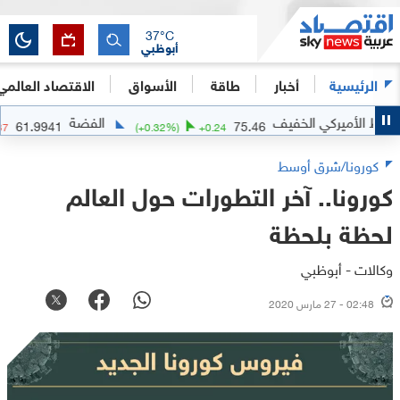
37
°C
أبوظبي
الرئيسية
أخبار
طاقة
الأسواق
الاقتصاد العالمي
يركي الخفيف
الفضة
61.9941
75.46
%)
-0.0837
(
+
0.32
%)
+
0.24
كورونا/شرق أوسط
كورونا.. آخر التطورات حول العالم
لحظة بلحظة
وكالات - أبوظبي
02:48 - 27 مارس 2020