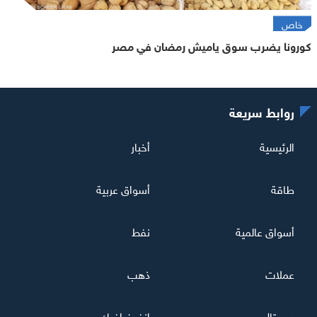
خاص
كورونا يضرب سوق ياميش رمضان في مصر
روابط سريعة
الرئيسية
أخبار
طاقة
أسواق عربية
أسواق عالمية
نفط
عملات
ذهب
ديجيتال
إنفوغرافيك