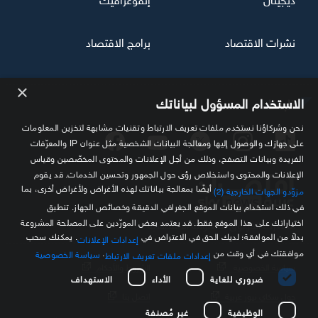
نشرات الاقتصاد
برامج الاقتصاد
×
تابعنا
الاستخدام المسؤول لبياناتك
نحن وشركاؤنا نستخدم ملفات تعريف الارتباط وتقنيات مشابهة لتخزين المعلومات
على جهازك والوصول إليها ومعالجة البيانات الشخصية مثل عنوان IP والمعرّفات
الفريدة وبيانات التصفح، وذلك من أجل الإعلانات والمحتوى المخصّصين وقياس
الإعلانات والمحتوى واستخلاص رؤى حول الجمهور وتحسين الخدمات. قد يقوم
أيضًا بمعالجة بياناتك لهذه الأغراض ولأغراض أخرى، بما
مزوّدو الجهات الخارجية (2)
في ذلك استخدام بيانات الموقع الجغرافي الدقيقة وخصائص الجهاز. تنطبق
اختياراتك على هذا الموقع فقط. قد يعتمد بعض المورّدين على المصلحة المشروعة
مصدرك الموثوق للمعلومة الاقتصادية
بدلاً من الموافقة؛ لديك الحق في الاعتراض في
. يمكنك سحب
إعدادات الإعلانات
موافقتك في أي وقت من
.
سياسة الخصوصية
إعدادات ملفات تعريف الارتباط
سياسة الخصوصية
الشروط والأحكام
ضروري للغاية
الأداء
الاستهداف
حول سكاي نيوز عربية
اتصل بنا
الوظيفية
غير مُصنفة