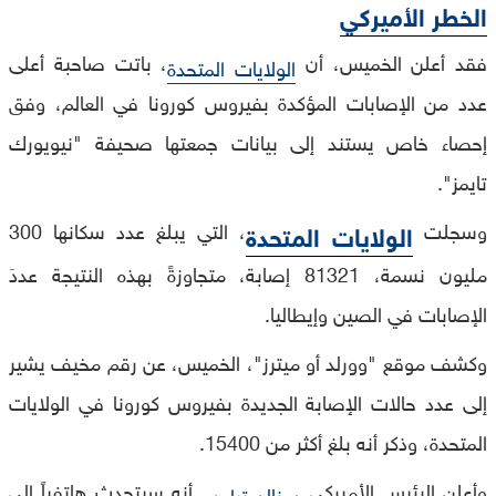
الخطر الأميركي
فقد أعلن الخميس، أن
، باتت صاحبة أعلى
الولايات المتحدة
عدد من الإصابات المؤكدة بفيروس كورونا في العالم، وفق
إحصاء خاص يستند إلى بيانات جمعتها صحيفة "نيويورك
تايمز".
وسجلت
، التي يبلغ عدد سكانها 300
الولايات المتحدة
مليون نسمة، 81321 إصابة، متجاوزةً بهذه النتيجة عددَ
الإصابات في الصين وإيطاليا.
وكشف موقع "وورلد أو ميترز"، الخميس، عن رقم مخيف يشير
إلى عدد حالات الإصابة الجديدة بفيروس كورونا في الولايات
المتحدة، وذكر أنه بلغ أكثر من 15400.
وأعلن الرئيس الأميركي
أنه سيتحدث هاتفياً إلى
دونالد ترامب