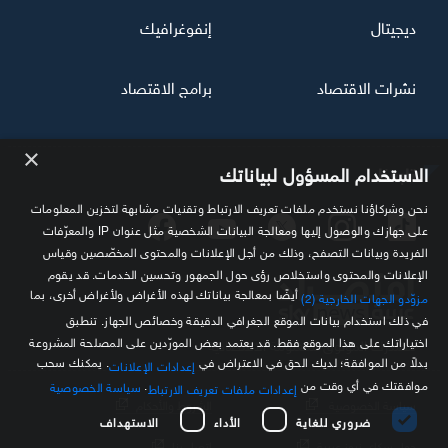
ديجيتال
إنفوغرافيك
نشرات الاقتصاد
برامج الاقتصاد
×
تابعنا
الاستخدام المسؤول لبياناتك
نحن وشركاؤنا نستخدم ملفات تعريف الارتباط وتقنيات مشابهة لتخزين المعلومات
على جهازك والوصول إليها ومعالجة البيانات الشخصية مثل عنوان IP والمعرّفات
الفريدة وبيانات التصفح، وذلك من أجل الإعلانات والمحتوى المخصّصين وقياس
الإعلانات والمحتوى واستخلاص رؤى حول الجمهور وتحسين الخدمات. قد يقوم
أيضًا بمعالجة بياناتك لهذه الأغراض ولأغراض أخرى، بما
مزوّدو الجهات الخارجية (2)
في ذلك استخدام بيانات الموقع الجغرافي الدقيقة وخصائص الجهاز. تنطبق
اختياراتك على هذا الموقع فقط. قد يعتمد بعض المورّدين على المصلحة المشروعة
مصدرك الموثوق للمعلومة الاقتصادية
بدلاً من الموافقة؛ لديك الحق في الاعتراض في
. يمكنك سحب
إعدادات الإعلانات
موافقتك في أي وقت من
.
سياسة الخصوصية
إعدادات ملفات تعريف الارتباط
سياسة الخصوصية
الشروط والأحكام
ضروري للغاية
الأداء
الاستهداف
حول سكاي نيوز عربية
اتصل بنا