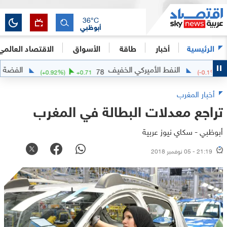
36
°C
أبوظبي
الرئيسية
أخبار
طاقة
الأسواق
الاقتصاد العالمي
النفط الأميركي الخفيف
الفضة
.5721
78
(
+
0.92
%)
+
0.71
(
-0.
أخبار المغرب
تراجع معدلات البطالة في المغرب
أبوظبي - سكاي نيوز عربية
21:19 - 05 نوفمبر 2018