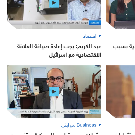
اقتصاد
دية بسبب
عبد الكريم: يجب إعادة صياغة العلاقة
الاقتصادية مع إسرائيل
Business مع لبنى
ستثمارات
عثمان: رسوم ترامب الجمركية ستزيد من