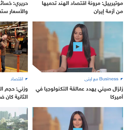
موتيرييل: مرونة اقتصاد الهند تحميها
حريري: خسائر
من أزمة إيران
والأسعار ستعو
Business مع لبنى
اقتصاد
زلزال صيني يهدد عمالقة التكنولوجيا في
وزني: حجم ا
أميركا
الثانية كان ض