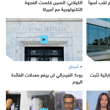
زع لقب أسوأ
الكيلاني: الصين قلصت الفجوة
التكنولوجية مع أميركا
أسواق
راتية تثبت
رودا: الفيدرالي لن يرفع معدلات الفائدة
اليوم