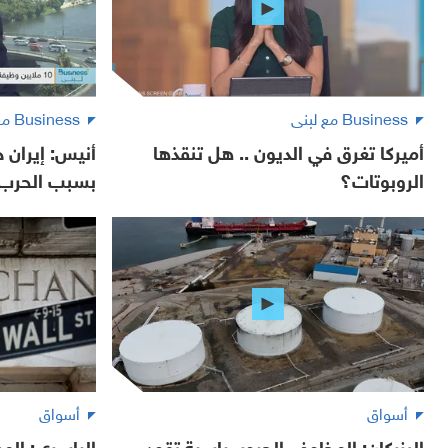
Business مع لبنى
Business مع لبنى
أميركا تغرق في الديون .. هل تنقذها
أنيس: إيران 
الروبوتات؟
بسبب الحرب
أسواق
أسواق
البزركان: المخاوف الجيوسياسية تقود
الياسري: ال