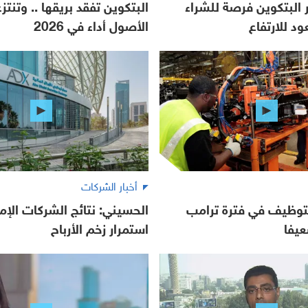
 البتكوين فرصة للشراء
البتكوين تفقد بريقها .. وتنت
د للارتفاع
الأصول أداء في 2026
أخبار الشركات
لتوظيف في فترة ترامب
الحسيني: نتائج الشركات الإما
عيفا
استمرار زخم الأرباح