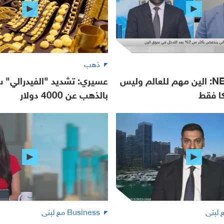
ذهب
NEO Markets: الين مهم للعالم وليس
عسيري: تشديد "الفيدرالي" س
كا فقط
بالذهب عن 4000 دولار
Business مع لبنى