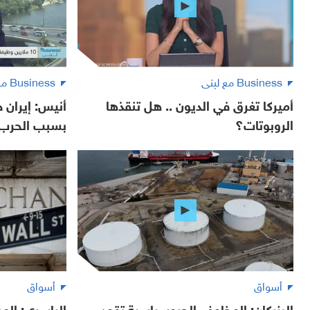
Business مع لبنى
Business مع لبنى
أميركا تغرق في الديون .. هل تنقذها
أنيس: إيران 
الروبوتات؟
بسبب الحرب
أسواق
أسواق
البزركان: المخاوف الجيوسياسية تقود
الياسري: ال