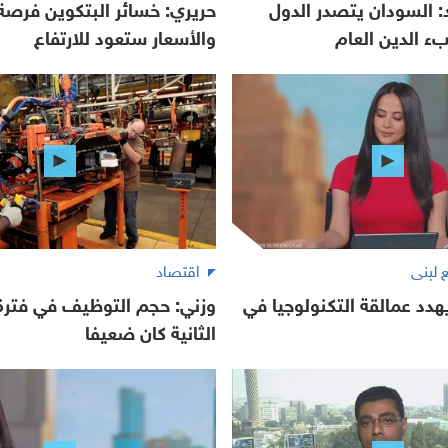
 السودان يتصدر الدول
حريري: خسائر البتكوين فرصة
بء الدين العام
والأسعار ستعود للارتفاع
اقتصاد
هدد عمالقة التكنولوجيا في
وزني: حجم التوظيف في فترة
الثانية كان ضعيفا