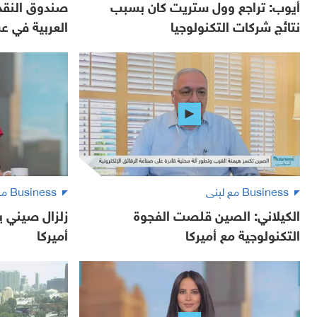
أيوب: تراجع وول ستريت كان بسبب
صندوق النقد:
نتائج شركات التكنولوجيا
العربية في ع
Business مع لبنى
Business مع لبنى
الكيلاني: الصين قلصت الفجوة
زلزال صيني ي
التكنولوجية مع أميركا
أميركا