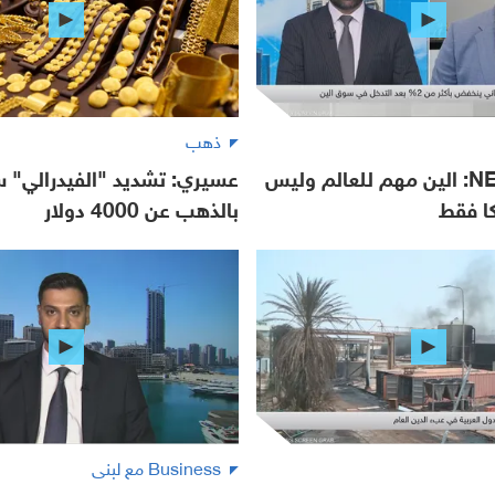
ذهب
NEO Markets: الين مهم للعالم وليس
عسيري: تشديد "الفيدرالي" س
كا فقط
بالذهب عن 4000 دولار
Business مع لبنى