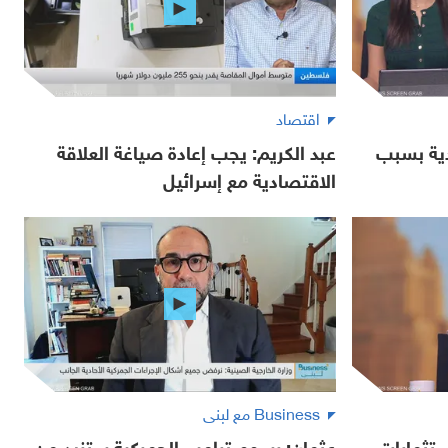
اقتصاد
دية بسبب
عبد الكريم: يجب إعادة صياغة العلاقة
الاقتصادية مع إسرائيل
Business مع لبنى
ستثمارات
عثمان: رسوم ترامب الجمركية ستزيد من