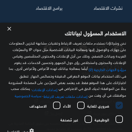
نشرات الاقتصاد
برامج الاقتصاد
×
تابعنا
الاستخدام المسؤول لبياناتك
نحن وشركاؤنا نستخدم ملفات تعريف الارتباط وتقنيات مشابهة لتخزين المعلومات
على جهازك والوصول إليها ومعالجة البيانات الشخصية مثل عنوان IP والمعرّفات
الفريدة وبيانات التصفح، وذلك من أجل الإعلانات والمحتوى المخصّصين وقياس
الإعلانات والمحتوى واستخلاص رؤى حول الجمهور وتحسين الخدمات. قد يقوم
أيضًا بمعالجة بياناتك لهذه الأغراض ولأغراض أخرى، بما
مزوّدو الجهات الخارجية (2)
في ذلك استخدام بيانات الموقع الجغرافي الدقيقة وخصائص الجهاز. تنطبق
اختياراتك على هذا الموقع فقط. قد يعتمد بعض المورّدين على المصلحة المشروعة
مصدرك الموثوق للمعلومة الاقتصادية
بدلاً من الموافقة؛ لديك الحق في الاعتراض في
. يمكنك سحب
إعدادات الإعلانات
موافقتك في أي وقت من
.
سياسة الخصوصية
إعدادات ملفات تعريف الارتباط
سياسة الخصوصية
الشروط والأحكام
ضروري للغاية
الأداء
الاستهداف
حول سكاي نيوز عربية
اتصل بنا
الوظيفية
غير مُصنفة
كافة العلامات التجارية الخاصة بـ SKY وكل ما تتضمنه من حقوق الملكية الفكرية هي
ملك لشركة Sky Limited ولا تستخدم إلا بتصريح مسبق
عرض التفاصيل