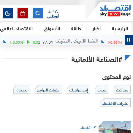
41
°C
أبوظبي
الرئيسية
أخبار
طاقة
الأسواق
الاقتصاد العالمي
النفط الأميركي الخفيف
الفض
77.31
(
+
0.03
%)
+
0.02
(
-0.35
%)
#الصناعة الألمانية
نوع المحتوى
مقالات
فيديو
إنفوغرافيك
حلقات البرامج
ديجيتال
نشرات الاقتصاد
اقتصاد