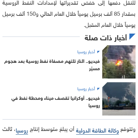
للنقل دفعها إلى خفض تقديراتها لإمدادات النفط الروسية
بمقدار 85 ألف برميل يومياً خلال العام الحالي و150 ألف برميل
يومياً خلال العام المقبل.
أخبار ذات صلة
أخبار روسيا
فيديو.. النار تلتهم مصفاة نفط روسية بعد هجوم
مسيّر
أخبار روسيا
فيديو.. أوكرانيا تقصف ميناء ومحطة نفط في
روسيا
وتتوقع
أن يبلغ متوسط إنتاج
، ثالث
وكالة الطاقة الدولية
روسيا