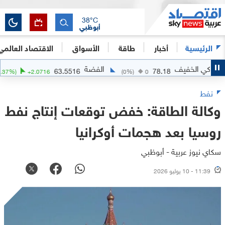
38
°C
أبوظبي
الرئيسية
أخبار
طاقة
الأسواق
الاقتصاد العالمي
ي الخفيف
الفضة
63.5516
78.18
(
+
3.37
%)
+
2.0716
(
0
%)
0
نفط
وكالة الطاقة: خفض توقعات إنتاج نفط
روسيا بعد هجمات أوكرانيا
سكاي نيوز عربية - أبوظبي
11:39 - 10 يوليو 2026