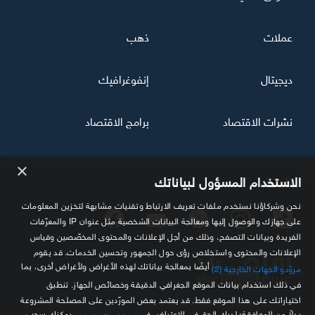
عملات
ذهب
ديجيتال
إنفوغرافيك
نشرات الاقتصاد
برامج الاقتصاد
×
تابعنا
الاستخدام المسؤول لبياناتك
نحن وشركاؤنا نستخدم ملفات تعريف الارتباط وتقنيات مشابهة لتخزين المعلومات
على جهازك والوصول إليها ومعالجة البيانات الشخصية مثل عنوان IP والمعرّفات
الفريدة وبيانات التصفح، وذلك من أجل الإعلانات والمحتوى المخصّصين وقياس
الإعلانات والمحتوى واستخلاص رؤى حول الجمهور وتحسين الخدمات. قد يقوم
أيضًا بمعالجة بياناتك لهذه الأغراض ولأغراض أخرى، بما
مزوّدو الجهات الخارجية (2)
في ذلك استخدام بيانات الموقع الجغرافي الدقيقة وخصائص الجهاز. تنطبق
اختياراتك على هذا الموقع فقط. قد يعتمد بعض المورّدين على المصلحة المشروعة
مصدرك الموثوق للمعلومة الاقتصادية
بدلاً من الموافقة؛ لديك الحق في الاعتراض في
. يمكنك سحب
إعدادات الإعلانات