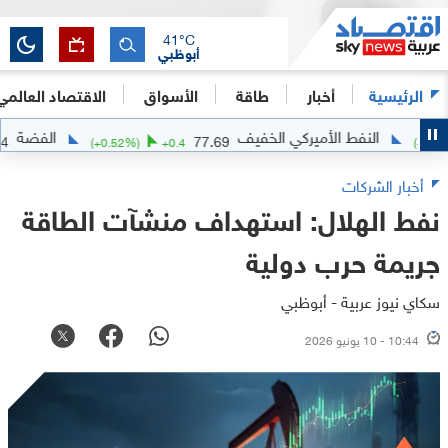
41
°C
أبوظبي
الرئيسية
أخبار
طاقة
الأسواق
الاقتصاد العالمي
النفط الأميركي الخفيف
الفضة
64.2604
77.69
(
+
0.52
%)
+
0.4
أخبار الشركات
نفط الهلال: استهداف منشآت الطاقة
جريمة حرب دولية
سكاي نيوز عربية - أبوظبي
10:44 - 10 يونيو 2026