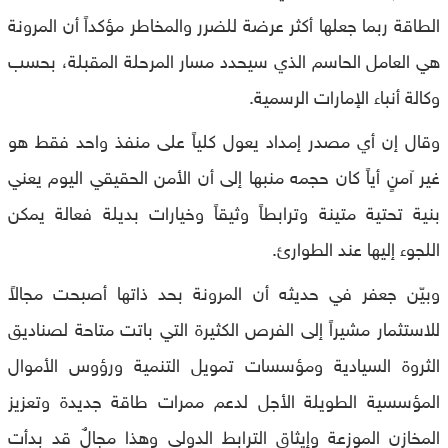
الطاقة ربما جعلها أكثر عرضة للضرر والمخاطر مؤكداً أن المرونة
هي العامل الحاسم الذي سيحدد مسار المرحلة المقبلة، بحسب
وكالة أنباء الإمارات الرسمية.
وقال إن أي مصدر إمداد يعول كلياً على منفذ واحد فقط هو
غير آمنٍ أياً كان حجمه منبها إلى أن الأمن الحقيقي اليوم يعني
بنية تحتية متينة وترابطاً وثيقاً وخيارات بديلة فعالة يمكن
اللجوء إليها عند الطوارئ.
وبيّن جعفر في حديثه أن المرونة بحد ذاتها أصبحت مجالاً
للاستثمار مشيراً إلى الفرص الكثيرة التي باتت متاحة لصناديق
الثروة السيادية ومؤسسات تمويل التنمية ورؤوس الأموال
المؤسسية الطويلة الأجل لدعم ممرات طاقة جديدة وتعزيز
المخازن الموزعة وإيثاق الترابط الدولي وهذا مجالٌ قد بدأت