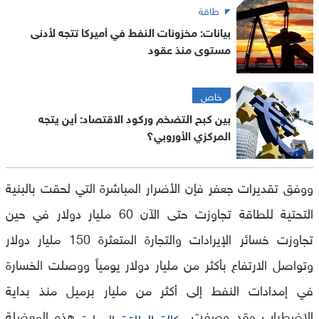
طاقة
بيانات: مخزونات النفط في أميركا تتجه لأدنى
مستوى منذ عقود
خاص
بين كبح التضخم وركود الاقتصاد: أين يتجه
المركزي الأوروبي؟
ووفق تقديرات جعفر فإن الأضرار المباشرة التي لحقت بالبنية
التحتية للطاقة تجاوزت حتى الآن 60 مليار دولار في حين
تجاوزت خسائر الإيرادات والتجارة المتعثرة 150 مليار دولار
وتواصل الارتفاع بأكثر من مليار دولار يومياً ووصلت الخسارة
في إمدادات النفط إلى أكثر من مليار برميل منذ بداية
الاضطراب وقد وصفت
هذه المعضلة
وكالة الطاقة الدولية