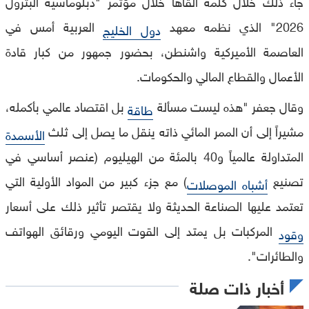
جاء ذلك خلال كلمة ألقاها خلال مؤتمر "دبلوماسية البترول
2026" الذي نظمه معهد
العربية أمس في
دول الخليج
العاصمة الأميركية واشنطن، بحضور جمهور من كبار قادة
الأعمال والقطاع المالي والحكومات.
وقال جعفر "هذه ليست مسألة
بل اقتصاد عالمي بأكمله،
طاقة
مشيراً إلى أن الممر المائي ذاته ينقل ما يصل إلى ثلث
الأسمدة
المتداولة عالمياً و40 بالمئة من الهيليوم (عنصر أساسي في
تصنيع
) مع جزء كبير من المواد الأولية التي
أشباه الموصلات
تعتمد عليها الصناعة الحديثة ولا يقتصر تأثير ذلك على أسعار
المركبات بل يمتد إلى القوت اليومي ورقائق الهواتف
وقود
والطائرات".
أخبار ذات صلة