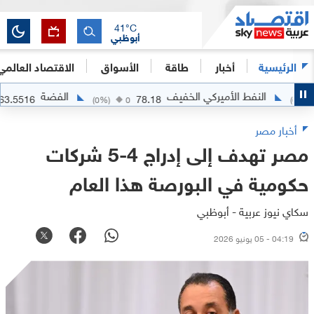
41
°C
أبوظبي
الرئيسية
أخبار
طاقة
الأسواق
الاقتصاد العالمي
النفط الأميركي الخفيف
الفضة
63.5516
78.18
.0716
(
0
%)
0
أخبار مصر
مصر تهدف إلى إدراج 4-5 شركات
حكومية في البورصة هذا العام
سكاي نيوز عربية - أبوظبي
04:19 - 05 يونيو 2026