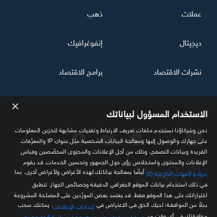
عملات
ذهب
ديجيتال
إنفوغرافيك
نشرات الاقتصاد
برامج الاقتصاد
×
تابعنا
الاستخدام المسؤول لبياناتك
نحن وشركاؤنا نستخدم ملفات تعريف الارتباط وتقنيات مشابهة لتخزين المعلومات
على جهازك والوصول إليها ومعالجة البيانات الشخصية مثل عنوان IP والمعرّفات
الفريدة وبيانات التصفح، وذلك من أجل الإعلانات والمحتوى المخصّصين وقياس
الإعلانات والمحتوى واستخلاص رؤى حول الجمهور وتحسين الخدمات. قد يقوم
أيضًا بمعالجة بياناتك لهذه الأغراض ولأغراض أخرى، بما
مزوّدو الجهات الخارجية (2)
في ذلك استخدام بيانات الموقع الجغرافي الدقيقة وخصائص الجهاز. تنطبق
اختياراتك على هذا الموقع فقط. قد يعتمد بعض المورّدين على المصلحة المشروعة
مصدرك الموثوق للمعلومة الاقتصادية
بدلاً من الموافقة؛ لديك الحق في الاعتراض في
. يمكنك سحب
إعدادات الإعلانات
موافقتك في أي وقت من
.
سياسة الخصوصية
إعدادات ملفات تعريف الارتباط