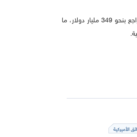
للشركة ستتراجع بنحو 349 مليار دولار، ما
ة.
ئق الأميركية