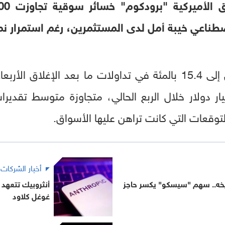
اصطناعي خيبة أمل لدى المستثمرين، رغم استمرار نم
بعد أن توقعت "
لتوقعات التي كانت تراهن عليها الأسواق.
أخبار الشركات
ريخه.. سهم "سيسكو" يكسر حاجز
غوغل كلاود