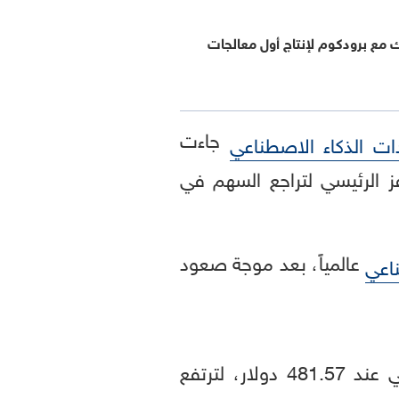
تشارك مع برودكوم لإنتاج أول معالجات
جاءت
دات الذكاء الاصطناعي
 الرئيسي لتراجع السهم في
عالمياً، بعد موجة صعود
ناعي
" قد سجل مستوى قياسياً عند الإغلاق يوم الاثنين الماضي عند 481.57 دولار، لترتفع