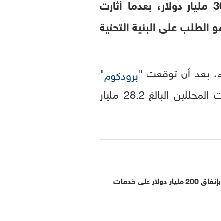
تكبدت شركة صناعة الرقائق الأميركية "برودكوم" خسائر سوقية تجاوزت 300 مليار دولار، بعدما أثارت
و الطلب على البنية التحتية
"
برودكوم
تحقيق إيرادات تبلغ 29.4 مليار دولار خلال الربع الحالي، متجاوزة متوسط تقديرات المحللين البالغ 28.2 مليار
أنثروبيك تتعهد بإنفاق 200 مليار دولار على خدمات