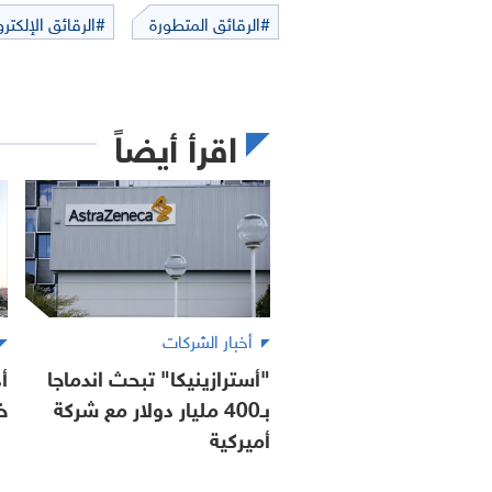
#الرقائق المتطورة
#الرقائق الإلكترو
اقرأ أيضاً
أخبار الشركات
"أسترازينيكا" تبحث اندماجا
أ
بـ400 مليار دولار مع شركة
خ
أميركية