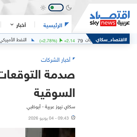
أخبار
الرئيسية
خام مربان
#اقتصاد_سكاي
النفط الأميركي الخفيف
79
(
+
2.78
%)
+
2.14
(
أخبار الشركات
السوقية
سكاي نيوز عربية - أبوظبي
09:43 - 04 يونيو 2026