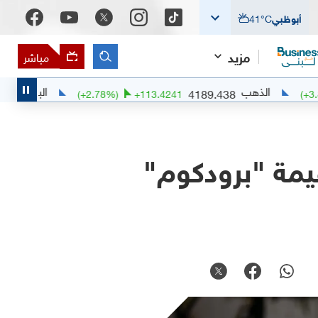
أبوظبي
°C
41
مزيد
مباشر
الذهب
البلاديوم
1353.26
4189.438
(
+
2.78
%)
+
113.4241
 دولار من قيمة "برودكوم"