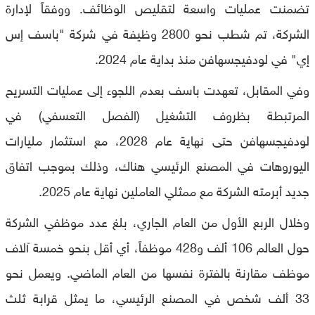
تضمنت عمليات واسعة لتقليص الوظائف. ووفقاً لإدارة
الشركة، تم شطب نحو 2800 وظيفة في شركة "باسف إس
إي" في لودفيجسهافن منذ بداية عام 2024.
وفي المقابل، تعهدت باسف بعدم اللجوء إلى عمليات التسريح
المرتبطة بظروف التشغيل (الفصل التعسفي) في
لودفيجسهافن حتى نهاية عام 2028، مع استثمار مليارات
اليوروهات في المصنع الرئيسي هناك، وذلك بموجب اتفاق
جديد أبرمته الشركة مع ممثلي العاملين نهاية عام 2025.
وخلال الربع الأول من العام الجاري، بلغ عدد موظفي الشركة
حول العالم 106 ألف و428 موظفاً، أي أقل بنحو خمسة آلاف
موظف مقارنة بالفترة نفسها من العام الماضي. ويعمل نحو
33 ألف شخص في المصنع الرئيسي، ما يمثل قرابة ثلث