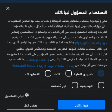
×
تابعنا
الاستخدام المسؤول لبياناتك
نحن وشركاؤنا نستخدم ملفات تعريف الارتباط وتقنيات مشابهة لتخزين المعلومات
على جهازك والوصول إليها ومعالجة البيانات الشخصية مثل عنوان IP والمعرّفات
الفريدة وبيانات التصفح، وذلك من أجل الإعلانات والمحتوى المخصّصين وقياس
الإعلانات والمحتوى واستخلاص رؤى حول الجمهور وتحسين الخدمات. قد يقوم
أيضًا بمعالجة بياناتك لهذه الأغراض ولأغراض أخرى، بما
مزوّدو الجهات الخارجية (2)
في ذلك استخدام بيانات الموقع الجغرافي الدقيقة وخصائص الجهاز. تنطبق
اختياراتك على هذا الموقع فقط. قد يعتمد بعض المورّدين على المصلحة المشروعة
مصدرك الموثوق للمعلومة الاقتصادية
بدلاً من الموافقة؛ لديك الحق في الاعتراض في
. يمكنك سحب
إعدادات الإعلانات
موافقتك في أي وقت من
.
سياسة الخصوصية
إعدادات ملفات تعريف الارتباط
سياسة الخصوصية
الشروط والأحكام
ضروري للغاية
الأداء
الاستهداف
حول سكاي نيوز عربية
اتصل بنا
الوظيفية
غير مُصنفة
كافة العلامات التجارية الخاصة بـ SKY وكل ما تتضمنه من حقوق الملكية الفكرية هي
ملك لشركة Sky Limited ولا تستخدم إلا بتصريح مسبق
عرض التفاصيل
قبول الكل
رفض الكل