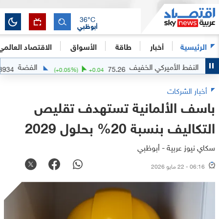
36
°C
أبوظبي
الرئيسية
أخبار
طاقة
الأسواق
الاقتصاد العالمي
لنفط الأميركي الخفيف
الفضة
61.8934
75.26
44
(
+
0.05
%)
+
0.04
أخبار الشركات
باسف الألمانية تستهدف تقليص
التكاليف بنسبة 20% بحلول 2029
سكاي نيوز عربية - أبوظبي
06:16 - 22 مايو 2026