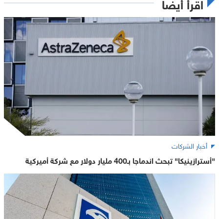
اقرأ أيضاً
أخبار الشركات
"أسترازينيكا" تبحث اندماجا بـ400 مليار دولار مع شركة أميركية