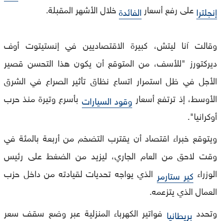
على رفع أسعار
خلال الأشهر المقبلة.
إنجلترا
الفائدة
وقالت آنا ليتش، كبيرة الاقتصاديين في إنستيتوت أوف
ديركتورز "للأسف، من المتوقع أن يكون هذا التحسن قصير
الأجل في ظل استمرار اتساع نظاق تأثير الصراع في الشرق
الأوسط، إذ ترتفع أسعار
بأسرع وتيرة منذ حرب
وقود السيارات
أوكرانيا".
ويتوقع خبراء اقتصاد أن يقترب التضخم من أربعة بالمئة في
وقت لاحق من العام الجاري، ليزيد من الضغط على رئيس
الوزراء
الذي يواجه تحديات لقيادته من داخل حزب
كير ستارمر
العمال الذي يتزعمه.
وتحدد
فواتير الكهرباء المنزلية عبر وضع سقف سعر
بريطانيا