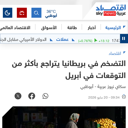
36
°C
أبوظبي
الرئيسية
أخبار
طاقة
الأسواق
الاقتصاد العالمي
عملات
الدولار الأميركي مقابل الجنيه الم
1
(
+
0.76
%)
+
13.12
اقتصاد
التضخم في بريطانيا يتراجع بأكثر من
التوقعات في أبريل
سكاي نيوز عربية - أبوظبي
09:34 - 20 مايو 2026