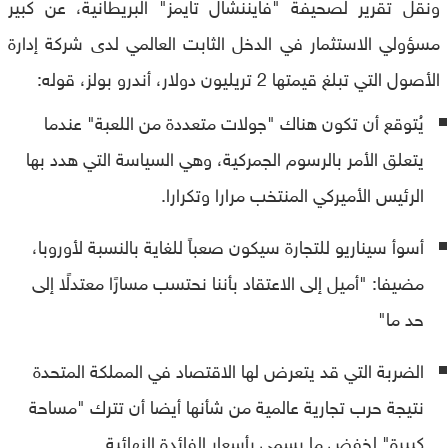
ونقل تقرير لصحيفة "فايننشال تايمز" البريطانية، عن كبير
مسؤولي الاستثمار في الدخل الثابت العالمي لدى شركة إدارة
الأصول التي تبلغ قيمتها 2 تريليون دولار، أندرو بولز، قوله:
يُتوقع أن تكون هناك "جولات متعددة من اللعبة" عندما
يتعلق الأمر بالرسوم الجمركية، وهي السياسة التي هدد بها
الرئيس الأميركي المنتخب مرارا وتكرارا.
أسوأ سيناريو للتجارة سيكون صعباً للغاية بالنسبة لأوروبا،
مضيفا: "أميل إلى الاعتقاد بأننا نحتسب مسارًا معتدلًا إلى
حد ما"
الضربة التي قد يتعرض لها الاقتصاد في المملكة المتحدة
نتيجة حرب تجارية عالمية من شأنها أيضا أن تترك "مساحة
كبيرة" لخفض ما يسمى بأسعار الفائدة النهائية.