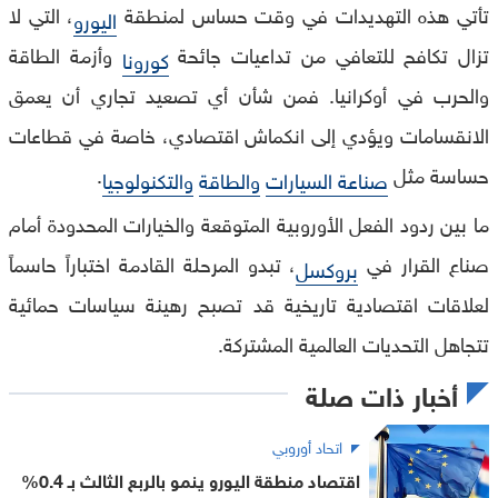
تأتي هذه التهديدات في وقت حساس لمنطقة
، التي لا
اليورو
تزال تكافح للتعافي من تداعيات جائحة
وأزمة الطاقة
كورونا
والحرب في أوكرانيا. فمن شأن أي تصعيد تجاري أن يعمق
الانقسامات ويؤدي إلى انكماش اقتصادي، خاصة في قطاعات
حساسة مثل
.
صناعة السيارات
والطاقة
والتكنولوجيا
ما بين ردود الفعل الأوروبية المتوقعة والخيارات المحدودة أمام
صناع القرار في
، تبدو المرحلة القادمة اختباراً حاسماً
بروكسل
لعلاقات اقتصادية تاريخية قد تصبح رهينة سياسات حمائية
تتجاهل التحديات العالمية المشتركة.
أخبار ذات صلة
اتحاد أوروبي
اقتصاد منطقة اليورو ينمو بالربع الثالث بـ 0.4%