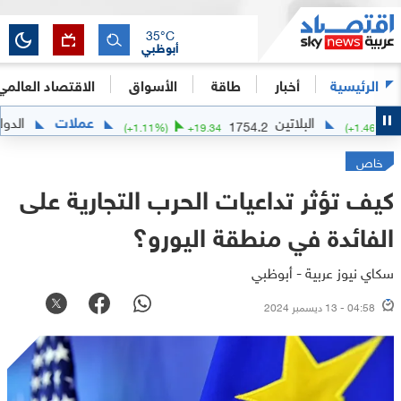
35
°C
أبوظبي
الرئيسية
أخبار
طاقة
الأسواق
الاقتصاد العالمي
البلاتين
عملات
الدولار الأميركي 
1754.2
(
+
1.11
%)
+
19.34
خاص
كيف تؤثر تداعيات الحرب التجارية على
الفائدة في منطقة اليورو؟
سكاي نيوز عربية - أبوظبي
04:58 - 13 ديسمبر 2024