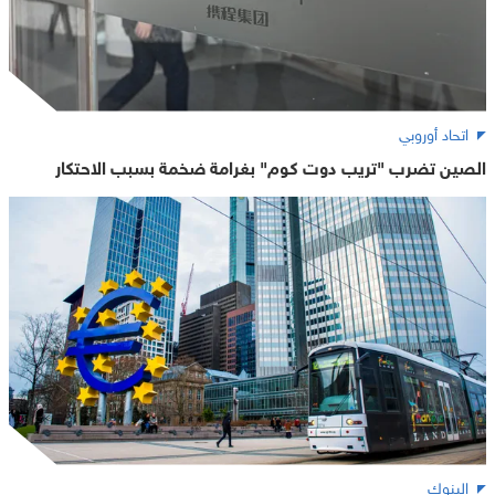
اتحاد أوروبي
الصين تضرب "تريب دوت كوم" بغرامة ضخمة بسبب الاحتكار
البنوك