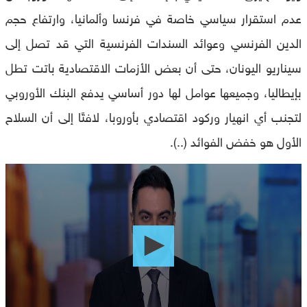
عدم استقرار سياسي خاصة في فرنسا وألمانيا، وارتفاع حجم
الدين الفرنسي وعوائد السندات الفرنسية التي قد تصل إلى
سيناريو اليونان، حتى أن بعض الأزمات الاقتصادية باتت تطل
بإيطاليا، وجميعها عوامل لها دور أساسي يدفع البنك الأوروبي
لتجنب أي انهيار وركود اقتصادي بأوروبا، لافتًا إلى أن السلاح
الأول هو خفض الفوائد (..).
0
seconds
of
0
seconds