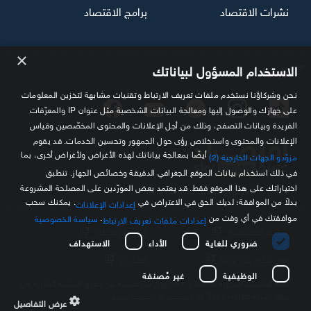
نشرات الاقتصاد
برامج الاقتصاد
×
تابعنا
الاستخدام المسؤول لبياناتك
نحن وشركاؤنا نستخدم ملفات تعريف الارتباط وتقنيات مشابهة لتخزين المعلومات
على جهازك والوصول إليها ومعالجة البيانات الشخصية مثل عنوان IP والمعرّفات
الفريدة وبيانات التصفح، وذلك من أجل الإعلانات والمحتوى المخصّصين وقياس
الإعلانات والمحتوى واستخلاص رؤى حول الجمهور وتحسين الخدمات. قد يقوم
أيضًا بمعالجة بياناتك لهذه الأغراض ولأغراض أخرى، بما
مزوّدو الجهات الخارجية (2)
في ذلك استخدام بيانات الموقع الجغرافي الدقيقة وخصائص الجهاز. تنطبق
اختياراتك على هذا الموقع فقط. قد يعتمد بعض المورّدين على المصلحة المشروعة
مصدرك الموثوق للمعلومة الاقتصادية
بدلاً من الموافقة؛ لديك الحق في الاعتراض في
. يمكنك سحب
إعدادات الإعلانات
موافقتك في أي وقت من
.
سياسة الخصوصية
إعدادات ملفات تعريف الارتباط
سياسة الخصوصية
الشروط والأحكام
ضروري للغاية
الأداء
الاستهداف
حول سكاي نيوز عربية
اتصل بنا
الوظيفية
غير مُصنفة
كافة العلامات التجارية الخاصة بـ SKY وكل ما تتضمنه من حقوق الملكية الفكرية هي
ملك لشركة Sky Limited ولا تستخدم إلا بتصريح مسبق
عرض التفاصيل