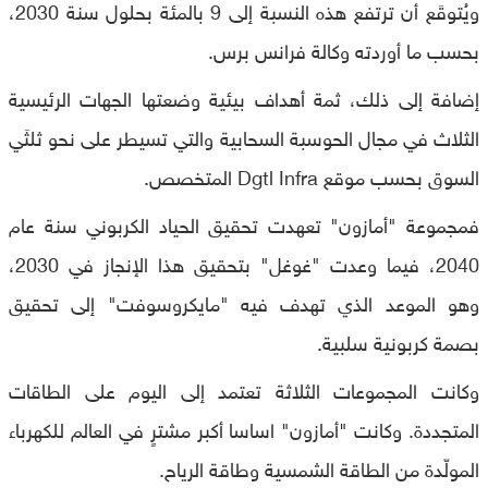
ويُتوقَع أن ترتفع هذه النسبة إلى 9 بالمئة بحلول سنة 2030،
بحسب ما أوردته وكالة فرانس برس.
إضافة إلى ذلك، ثمة أهداف بيئية وضعتها الجهات الرئيسية
الثلاث في مجال الحوسبة السحابية والتي تسيطر على نحو ثلثَي
السوق بحسب موقع Dgtl Infra المتخصص.
فمجموعة "أمازون" تعهدت تحقيق الحياد الكربوني سنة عام
2040، فيما وعدت "غوغل" بتحقيق هذا الإنجاز في 2030،
وهو الموعد الذي تهدف فيه "مايكروسوفت" إلى تحقيق
بصمة كربونية سلبية.
وكانت المجموعات الثلاثة تعتمد إلى اليوم على الطاقات
المتجددة. وكانت "أمازون" اساسا أكبر مشترٍ في العالم للكهرباء
المولّدة من الطاقة الشمسية وطاقة الرياح.