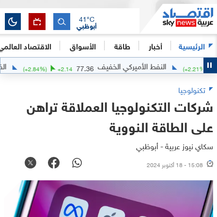
41
°C
أبوظبي
الرئيسية
أخبار
طاقة
الأسواق
الاقتصاد العالمي
النفط الأميركي الخفيف
الفضة
765
77.36
(
+
2.84
%)
+
2.14
(
+
2
تكنولوجيا
شركات التكنولوجيا العملاقة تراهن
على الطاقة النووية
سكاي نيوز عربية - أبوظبي
15:08 - 18 أكتوبر 2024