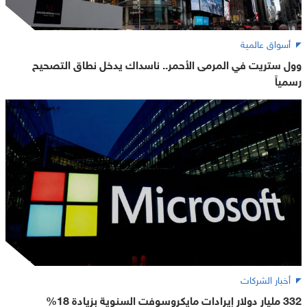
أسواق عالمية
وول ستريت في المرمى الأحمر.. ناسداك يدخل نطاق التصحيح
رسمياً
أخبار الشركات
332 مليار دولار إيرادات مايكروسوفت السنوية بزيادة 18%