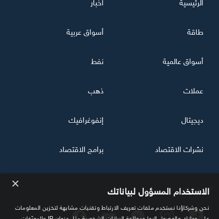
الرئيسية
أخبار
طاقة
أسواق عربية
أسواق عالمية
نفط
عملات
ذهب
ديجيتال
إنفوغرافيك
نشرات الاقتصاد
برامج الاقتصاد
×
تابعنا
الاستخدام المسؤول لبياناتك
نحن وشركاؤنا نستخدم ملفات تعريف الارتباط وتقنيات مشابهة لتخزين المعلومات
على جهازك والوصول إليها ومعالجة البيانات الشخصية مثل عنوان IP والمعرّفات