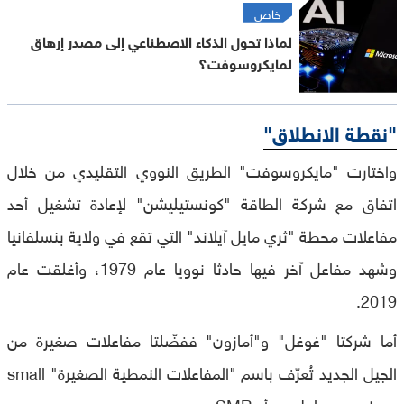
خاص
لماذا تحول الذكاء الاصطناعي إلى مصدر إرهاق
لمايكروسوفت؟
"نقطة الانطلاق"
واختارت "مايكروسوفت" الطريق النووي التقليدي من خلال
اتفاق مع شركة الطاقة "كونستيليشن" لإعادة تشغيل أحد
مفاعلات محطة "ثري مايل آيلاند" التي تقع في ولاية بنسلفانيا
وشهد مفاعل آخر فيها حادثا نوويا عام 1979، وأغلقت عام
2019.
أما شركتا "غوغل" و"أمازون" ففضّلتا مفاعلات صغيرة من
الجيل الجديد تُعرّف باسم "المفاعلات النمطية الصغيرة" small
modular reactors أو SMR.