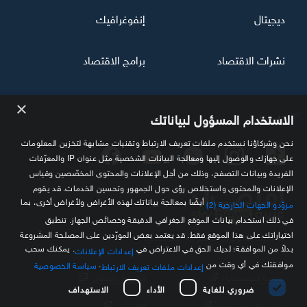
ديجيتال
إنفوغرافيك
نشرات الاقتصاد
برامج الاقتصاد
×
تابعنا
الاستخدام المسؤول لبياناتك
نحن وشركاؤنا نستخدم ملفات تعريف الارتباط وتقنيات مشابهة لتخزين المعلومات
على جهازك والوصول إليها ومعالجة البيانات الشخصية مثل عنوان IP والمعرّفات
الفريدة وبيانات التصفح، وذلك من أجل الإعلانات والمحتوى المخصّصين وقياس
الإعلانات والمحتوى واستخلاص رؤى حول الجمهور وتحسين الخدمات. قد يقوم
أيضًا بمعالجة بياناتك لهذه الأغراض ولأغراض أخرى، بما
مزوّدو الجهات الخارجية (2)
في ذلك استخدام بيانات الموقع الجغرافي الدقيقة وخصائص الجهاز. تنطبق
اختياراتك على هذا الموقع فقط. قد يعتمد بعض المورّدين على المصلحة المشروعة
مصدرك الموثوق للمعلومة الاقتصادية
بدلاً من الموافقة؛ لديك الحق في الاعتراض في
. يمكنك سحب
إعدادات الإعلانات
موافقتك في أي وقت من
.
سياسة الخصوصية
إعدادات ملفات تعريف الارتباط
سياسة الخصوصية
الشروط والأحكام
ضروري للغاية
الأداء
الاستهداف
حول سكاي نيوز عربية
اتصل بنا