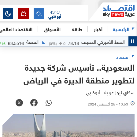
43
°C
أبوظبي
الرئيسية
أخبار
طاقة
الأسواق
الاقتصاد العالمي
لنفط الأميركي الخفيف
الفضة
63.5516
78.18
+
2.0716
(
0
%)
0
اقتصاد
السعودية.. تأسيس شركة جديدة
لتطوير منطقة الديرة في الرياض
سكاي نيوز عربية - أبوظبي
13:53 - 25 أغسطس 2024