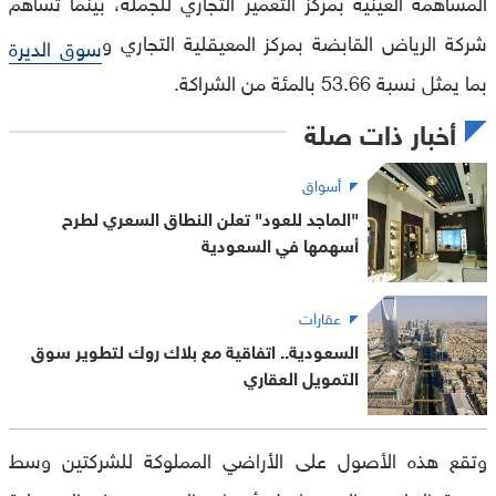
المساهمة العينية بمركز التعمير التجاري للجملة، بينما تساهم
شركة الرياض القابضة بمركز المعيقلية التجاري و
سوق الديرة
بما يمثل نسبة 53.66 بالمئة من الشراكة.
أخبار ذات صلة
أسواق
"الماجد للعود" تعلن النطاق السعري لطرح
أسهمها في السعودية
عقارات
السعودية.. اتفاقية مع بلاك روك لتطوير سوق
التمويل العقاري
وتقع هذه الأصول على الأراضي المملوكة للشركتين وسط