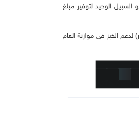
 السبيل الوحيد لتوفير مبلغ
أنها ستخصص نحو 125 مليار جنيه (2.66 مليار دولار) لدعم الخبز في موازنة العام