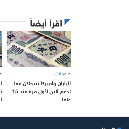
اقرأ أيضاً
عملات
اليابان وأميركا تتدخلان معا
ا
لدعم الين لأول مرة منذ 15
ت
عاما
ا
تابعنا