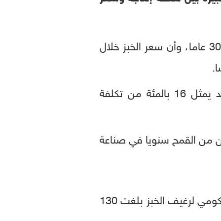
وقال مدبولي في مؤتمر صحفي إن سعر الخبز المدعم لم يتم تحريكه منذ أكثر من 30 عاما، وأن سعر الخبز خلال
وزير التموين علي المصيلحي، إن السعر الجديد يمثل 16 بالمئة من تكلفة
بر مستورد للقمح في العالم، تستهلك 8.5 مليون طن من القمح سنويا في صناعة
وكان الرئيس المصري عبد الفتاح السيسي قد أشار قبل أيام إلى أن فاتورة الدعم الحكومي لرغيف الخبز بلغت 130