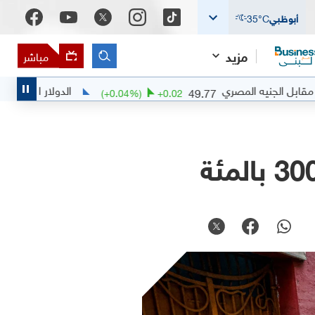
أبوظبي
°C
35
مزيد
مباشر
 المصري
الدولار الأميركي مقابل الدرهم ا
49.77
(
+
0.04
%)
+
0.02