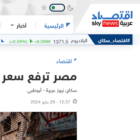
أخبار
الرئيسية
البلاديوم
#اقتصاد_سكاي
البلاتين
754
1371.5
(
+
0.59
%)
+
8.0989
(
+
0.3
اقتصاد
مصر ترفع سعر رغيف 
سكاي نيوز عربية - أبوظبي
12:37 - 29 مايو 2024