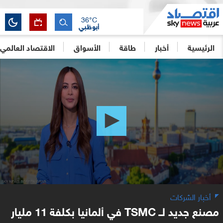
36
°C
أبوظبي
الرئيسية
أخبار
طاقة
الأسواق
الاقتصاد العالمي
0
seconds
of
37
seconds
أخبار الشركات
مصنع جديد لــ TSMC في ألمانيا بكلفة 11 مليار