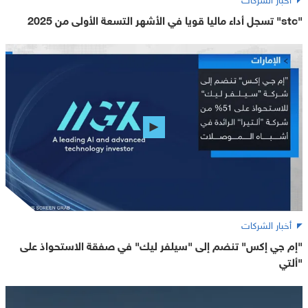
"stc" تسجل أداء ماليا قويا في الأشهر التسعة الأولى من 2025
أخبار الشركات
"إم جي إكس" تنضم إلى "سيلفر ليك" في صفقة الاستحواذ على
"ألتي