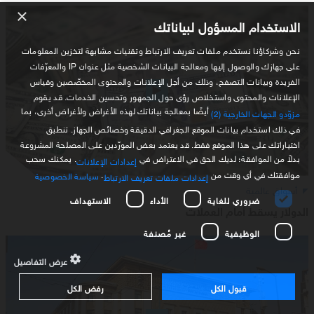
×
الاستخدام المسؤول لبياناتك
نحن وشركاؤنا نستخدم ملفات تعريف الارتباط وتقنيات مشابهة لتخزين المعلومات
على جهازك والوصول إليها ومعالجة البيانات الشخصية مثل عنوان IP والمعرّفات
الفريدة وبيانات التصفح، وذلك من أجل الإعلانات والمحتوى المخصّصين وقياس
الإعلانات والمحتوى واستخلاص رؤى حول الجمهور وتحسين الخدمات. قد يقوم
أيضًا بمعالجة بياناتك لهذه الأغراض ولأغراض أخرى، بما
مزوّدو الجهات الخارجية (2)
في ذلك استخدام بيانات الموقع الجغرافي الدقيقة وخصائص الجهاز. تنطبق
اختياراتك على هذا الموقع فقط. قد يعتمد بعض المورّدين على المصلحة المشروعة
بدلاً من الموافقة؛ لديك الحق في الاعتراض في
. يمكنك سحب
إعدادات الإعلانات
موافقتك في أي وقت من
.
سياسة الخصوصية
إعدادات ملفات تعريف الارتباط
أسواق عالمية
ضروري للغاية
الأداء
الاستهداف
الدولار يسقط أمام العملات
الوظيفية
غير مُصنفة
عرض التفاصيل
قبول الكل
رفض الكل