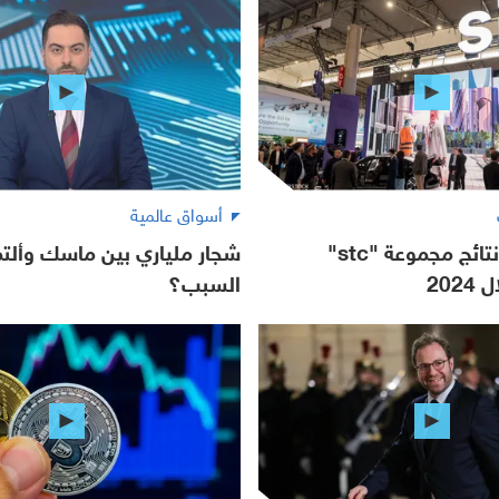
أسواق عالمية
نمو كبير في نتائج مجموعة "stc"
شجار ملياري بين ماسك وألتما
202
السبب؟