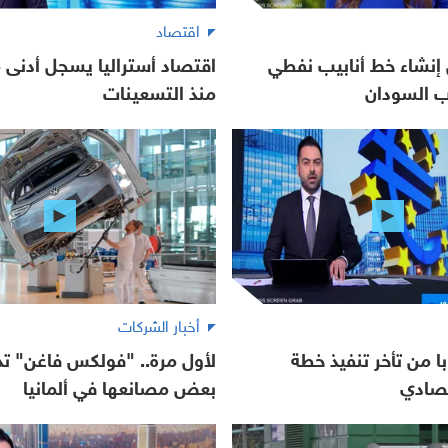
اقتصاد
إنشاء خط أنابيب نفطي
اقتصاد أستراليا يسجل أدنى 
ب السودان
منذ التسعينات
أخبار الشركات
ا من تأخر تنفيذ خطة
لأول مرة.. "فولكس فاغن" ت
تصادي
بعض مصانعها في ألمانيا