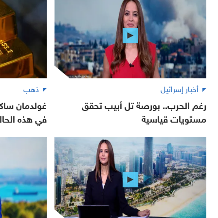
أخبار إسرائيل
ذهب
رغم الحرب.. بورصة تل أبيب تحقق
غولدمان ساكس
مستويات قياسية
في هذه الحال