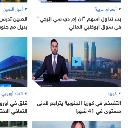
أسواق عربية
أخبار الصين
بدء تداول أسهم "إن إم دي سي إنرجي"
الصين تدرس 
في سوق أبوظبي المالي
بديل مع جنو
كوريا
اتحاد أوروبي
التضخم في كوريا الجنوبية يتراجع لأدنى
قلق في أوروب
مستوى في 41 شهرا
التعافي الاق