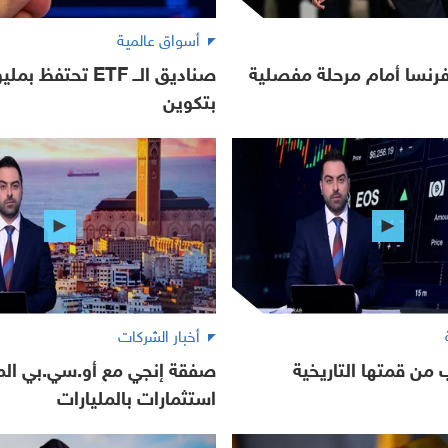
أسواق عالمية
 فرنسا أمام مرحلة مفصلية
صناديق الــ ETF تحتف
بتكوين
أخبار الشركات
 من قمتها التاريخية
صفقة إنجي مع أو.سي.بي المغ
استثمارات بالمليارات