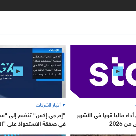
أخبار الشركات
ل أداء ماليا قويا في الأشهر
"إم جي إكس" تنضم إلى "سي
ن 2025
في صفقة الاستحواذ على "أل