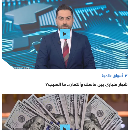
أسواق عالمية
شجار ملياري بين ماسك وألتمان.. ما السبب؟