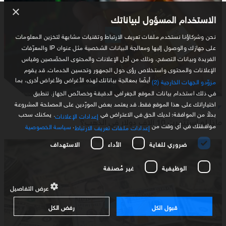
×
الاستخدام المسؤول لبياناتك
نحن وشركاؤنا نستخدم ملفات تعريف الارتباط وتقنيات مشابهة لتخزين المعلومات
على جهازك والوصول إليها ومعالجة البيانات الشخصية مثل عنوان IP والمعرّفات
الفريدة وبيانات التصفح، وذلك من أجل الإعلانات والمحتوى المخصّصين وقياس
الإعلانات والمحتوى واستخلاص رؤى حول الجمهور وتحسين الخدمات. قد يقوم
أيضًا بمعالجة بياناتك لهذه الأغراض ولأغراض أخرى، بما
مزوّدو الجهات الخارجية (2)
في ذلك استخدام بيانات الموقع الجغرافي الدقيقة وخصائص الجهاز. تنطبق
اختياراتك على هذا الموقع فقط. قد يعتمد بعض المورّدين على المصلحة المشروعة
ذهب
بدلاً من الموافقة؛ لديك الحق في الاعتراض في
. يمكنك سحب
إعدادات الإعلانات
ماذا لو استثمرت 10 آلاف دولار في الذهب؟
موافقتك في أي وقت من
.
سياسة الخصوصية
إعدادات ملفات تعريف الارتباط
ضروري للغاية
الأداء
الاستهداف
الوظيفية
غير مُصنفة
عرض التفاصيل
قبول الكل
رفض الكل