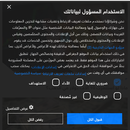
×
الاستخدام المسؤول لبياناتك
نحن وشركاؤنا نستخدم ملفات تعريف الارتباط وتقنيات مشابهة لتخزين المعلومات
على جهازك والوصول إليها ومعالجة البيانات الشخصية مثل عنوان IP والمعرّفات
الفريدة وبيانات التصفح، وذلك من أجل الإعلانات والمحتوى المخصّصين وقياس
الإعلانات والمحتوى واستخلاص رؤى حول الجمهور وتحسين الخدمات. قد يقوم
أيضًا بمعالجة بياناتك لهذه الأغراض ولأغراض أخرى، بما
مزوّدو الجهات الخارجية (2)
في ذلك استخدام بيانات الموقع الجغرافي الدقيقة وخصائص الجهاز. تنطبق
اختياراتك على هذا الموقع فقط. قد يعتمد بعض المورّدين على المصلحة المشروعة
بدلاً من الموافقة؛ لديك الحق في الاعتراض في
. يمكنك سحب
إعدادات الإعلانات
موافقتك في أي وقت من
.
سياسة الخصوصية
إعدادات ملفات تعريف الارتباط
ذهب
ضروري للغاية
الأداء
الاستهداف
ماذا لو استثمرت 10 آلاف دولار في الذهب؟
الوظيفية
غير مُصنفة
عرض التفاصيل
قبول الكل
رفض الكل