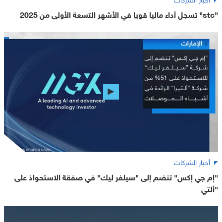
"stc" تسجل أداء ماليا قويا في الأشهر التسعة الأولى من 2025
أخبار الشركات
"إم جي إكس" تنضم إلى "سيلفر ليك" في صفقة الاستحواذ على
"ألتي