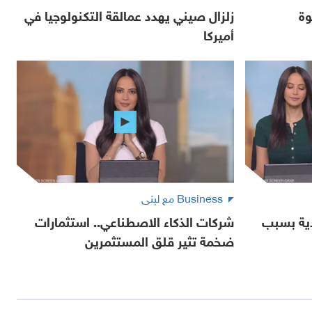
وة
زلزال صيني يهدد عمالقة التكنولوجيا في
أميركا
Business مع لبنى
دية بسبب
شركات الذكاء الاصطناعي.. استثمارات
ضخمة تثير قلق المستثمرين