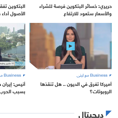
حريري: خسائر البتكوين فرصة للشراء
البتكوين تفقد
والأسعار ستعود للارتفاع
الأصول أداء في 
Business مع لبنى
Business مع لبنى
أميركا تغرق في الديون .. هل تنقذها
أنيس: إيران 
الروبوتات؟
بسبب الحرب
ديجيتال