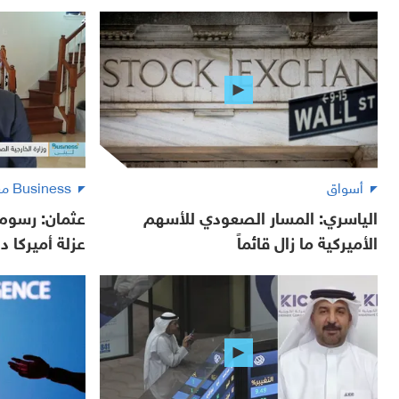
أسواق
Business مع لبنى
الياسري: المسار الصعودي للأسهم
عثمان: رسوم 
الأميركية ما زال قائماً
عزلة أميركا دو