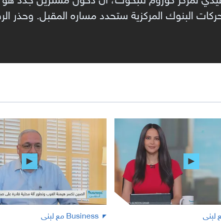
تحركات البنوك المركزية ستحدد مساره المقبل. وحذر ا
Business مع لبنى