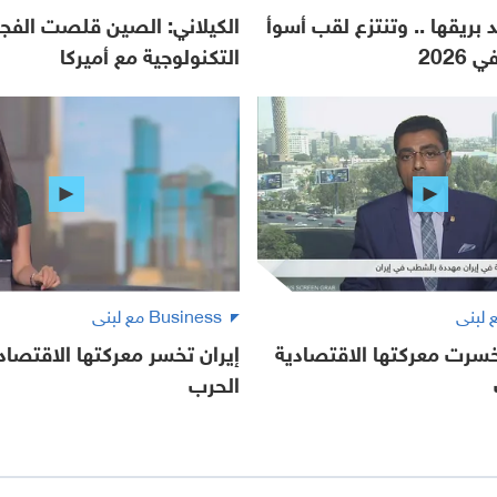
 بريقها .. وتنتزع لقب أسوأ
الكيلاني: الصين قلصت الفج
2026
التكنولوجية مع أميركا
Business مع لبنى
خسرت معركتها الاقتصادية
إيران تخسر معركتها الاقتصا
الحرب