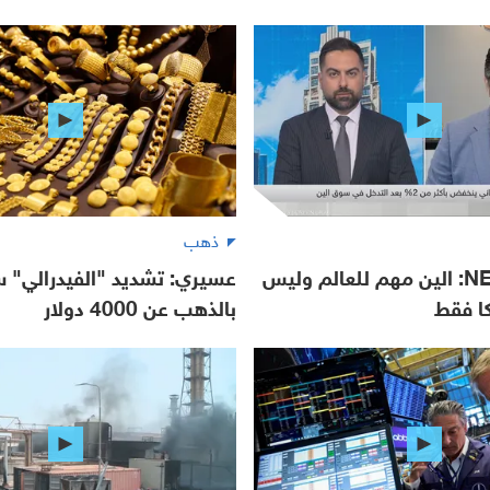
ذهب
NEO Markets: الين مهم للعالم وليس
عسيري: تشديد "الفيدرالي" س
كا فقط
بالذهب عن 4000 دولار