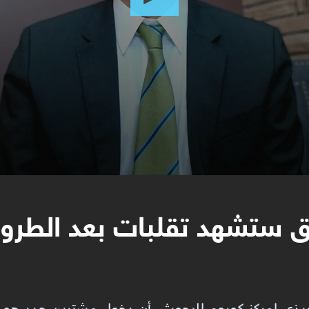
اق ستشهد تقلبات بعد الطر
تنفيذي لمركز كوروم للبحوث، أن دخول مشترين جدد هو