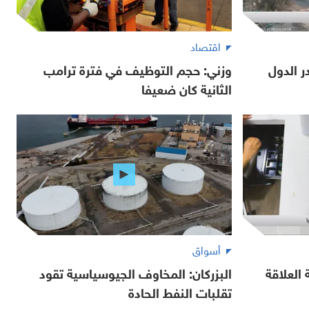
اقتصاد
 الدول
وزني: حجم التوظيف في فترة ترامب
الثانية كان ضعيفا
أسواق
العلاقة
البزركان: المخاوف الجيوسياسية تقود
تقلبات النفط الحادة