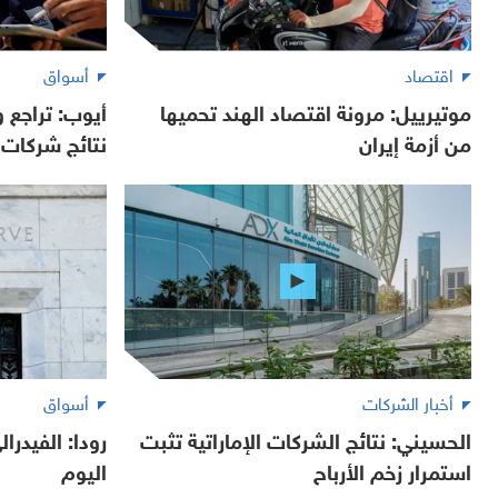
اقتصاد
أسواق
موتيرييل: مرونة اقتصاد الهند تحميها
أيوب: تراجع
من أزمة إيران
نتائج شركات ا
أخبار الشركات
أسواق
الحسيني: نتائج الشركات الإماراتية تثبت
رودا: الفيدرا
استمرار زخم الأرباح
اليوم