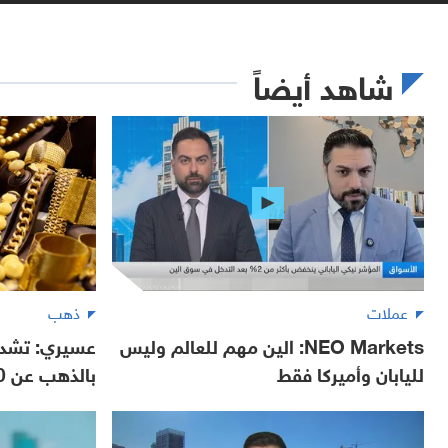
شاهد أيضاً
عملات
ذهب
NEO Markets: الين مهم للعالم وليس
عسيري: تشديد
لليابان وأميركا فقط
بالذهب عن 4000 دولار