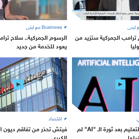
Business مع لبنى
ترامب الجمركية ستزيد من
الرسوم الجمركية.. سلاح ترام
ليا
يعود للخدمة من جديد
ي
اقتصاد
غزال: قطاع التعليم بعد ثورة الـ "AI" لم
فيتش تحذر من تفاقم ديون ا
بلها
الكبرى