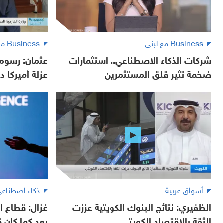
Business مع لبنى
Business مع لبنى
شركات الذكاء الاصطناعي.. استثمارات
عثمان: رسوم 
ضخمة تثير قلق المستثمرين
عزلة أميركا دو
أسواق عربية
ذكاء اصطناع
الظفيري: نتائج البنوك الكويتية عززت
الثقة بالاقتصاد الكويتي
يعد كما كان ق