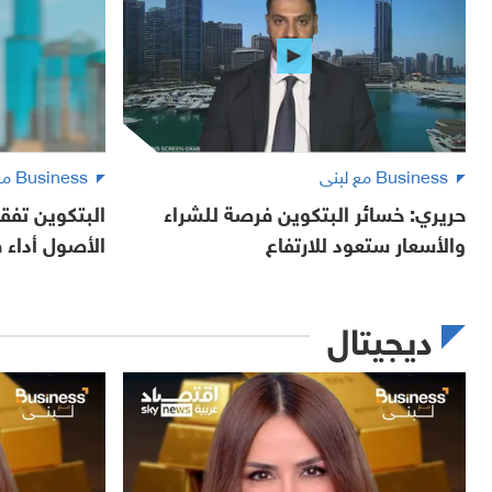
Business مع لبنى
Business مع لبنى
حريري: خسائر البتكوين فرصة للشراء
البتكوين تفقد
والأسعار ستعود للارتفاع
الأصول أداء في 
ديجيتال