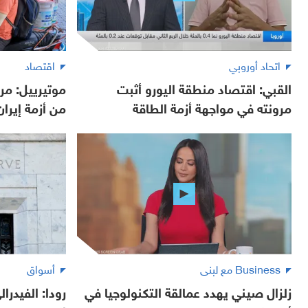
اتحاد أوروبي
اقتصاد
القبي: اقتصاد منطقة اليورو أثبت
موتيرييل: مر
مرونته في مواجهة أزمة الطاقة
من أزمة إيران
Business مع لبنى
أسواق
زلزال صيني يهدد عمالقة التكنولوجيا في
رودا: الفيدرا