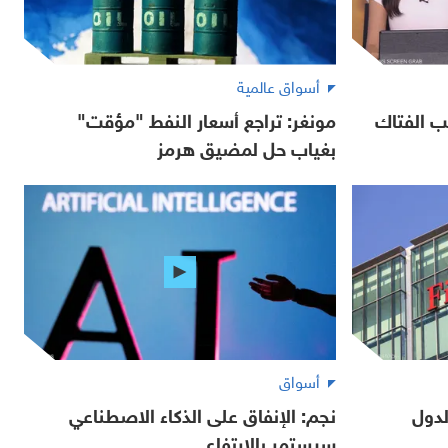
أسواق عالمية
ب الفتاك
مونغر: تراجع أسعار النفط "مؤقت"
بغياب حل لمضيق هرمز
أسواق
لدول
نجم: الإنفاق على الذكاء الاصطناعي
سيستمر بالارتفاع