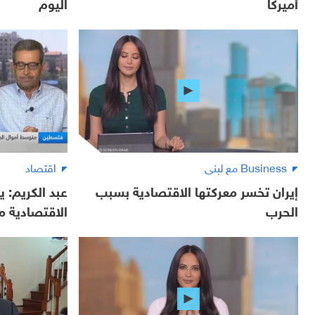
أميركا
اليوم
Business مع لبنى
اقتصاد
إيران تخسر معركتها الاقتصادية بسبب
عبد الكريم: ي
الحرب
الاقتصادية م