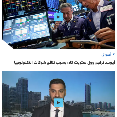
أسواق
أيوب: تراجع وول ستريت كان بسبب نتائج شركات التكنولوجيا