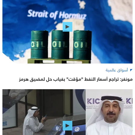
أسواق عالمية
مونغر: تراجع أسعار النفط "مؤقت" بغياب حل لمضيق هرمز