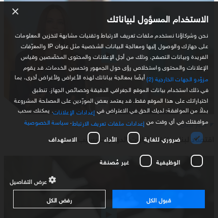
×
الاستخدام المسؤول لبياناتك
نحن وشركاؤنا نستخدم ملفات تعريف الارتباط وتقنيات مشابهة لتخزين المعلومات
على جهازك والوصول إليها ومعالجة البيانات الشخصية مثل عنوان IP والمعرّفات
الفريدة وبيانات التصفح، وذلك من أجل الإعلانات والمحتوى المخصّصين وقياس
الإعلانات والمحتوى واستخلاص رؤى حول الجمهور وتحسين الخدمات. قد يقوم
أيضًا بمعالجة بياناتك لهذه الأغراض ولأغراض أخرى، بما
مزوّدو الجهات الخارجية (2)
في ذلك استخدام بيانات الموقع الجغرافي الدقيقة وخصائص الجهاز. تنطبق
اختياراتك على هذا الموقع فقط. قد يعتمد بعض المورّدين على المصلحة المشروعة
بدلاً من الموافقة؛ لديك الحق في الاعتراض في
. يمكنك سحب
إعدادات الإعلانات
موافقتك في أي وقت من
.
سياسة الخصوصية
أخبار لبنان
إعدادات ملفات تعريف الارتباط
اقتصاد لبنان ينزف مليارات الدولارات بسبب الحرب
ضروري للغاية
الأداء
الاستهداف
الوظيفية
غير مُصنفة
عرض التفاصيل
قبول الكل
رفض الكل