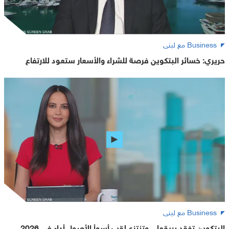
Business مع لبنى
حريري: خسائر البتكوين فرصة للشراء والأسعار ستعود للارتفاع
Business مع لبنى
البتكوين تفقد بريقها .. وتنتزع لقب أسوأ الأصول أداء في 2026