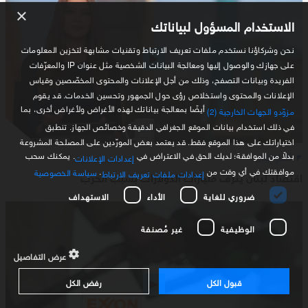
×
الاستخدام المسؤول لبياناتك
نحن وشركاؤنا نستخدم ملفات تعريف الارتباط وتقنيات مشابهة لتخزين المعلومات
على جهازك والوصول إليها ومعالجة البيانات الشخصية مثل عنوان IP والمعرّفات
الفريدة وبيانات التصفح، وذلك من أجل الإعلانات والمحتوى المخصّصين وقياس
الإعلانات والمحتوى واستخلاص رؤى حول الجمهور وتحسين الخدمات. قد يقوم
أيضًا بمعالجة بياناتك لهذه الأغراض ولأغراض أخرى، بما
مزوّدو الجهات الخارجية (2)
في ذلك استخدام بيانات الموقع الجغرافي الدقيقة وخصائص الجهاز. تنطبق
اختياراتك على هذا الموقع فقط. قد يعتمد بعض المورّدين على المصلحة المشروعة
بدلاً من الموافقة؛ لديك الحق في الاعتراض في
. يمكنك سحب
أخبار لبنان
إعدادات الإعلانات
موافقتك في أي وقت من
.
سياسة الخصوصية
إعدادات ملفات تعريف الارتباط
اقتصاد لبنان ينزف مليارات الدولارات بسبب الحرب
ضروري للغاية
الأداء
الاستهداف
الوظيفية
غير مُصنفة
عرض التفاصيل
قبول الكل
رفض الكل