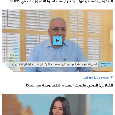
البتكوين تفقد بريقها .. وتنتزع لقب أسوأ الأصول أداء في 2026
Business مع لبنى
الكيلاني: الصين قلصت الفجوة التكنولوجية مع أميركا