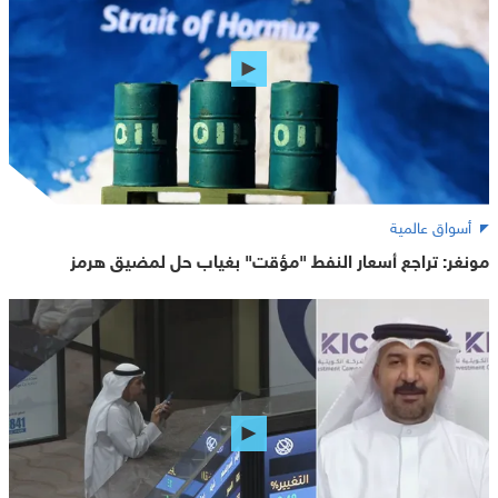
أسواق عالمية
مونغر: تراجع أسعار النفط "مؤقت" بغياب حل لمضيق هرمز