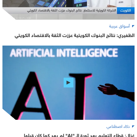
أسواق عربية
الظفيري: نتائج البنوك الكويتية عززت الثقة بالاقتصاد الكويتي
ذكاء اصطناعي
غزال: قطاع التعليم بعد ثورة الـ "AI" لم يعد كما كان قبلها