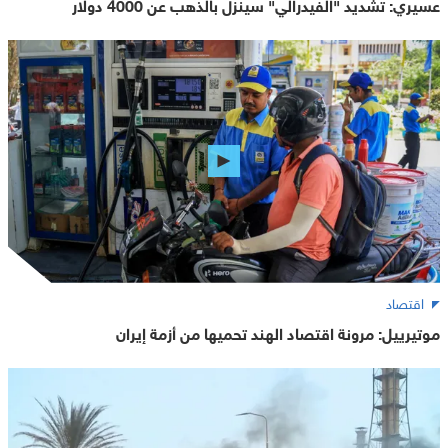
عسيري: تشديد "الفيدرالي" سينزل بالذهب عن 4000 دولار
اقتصاد
موتيرييل: مرونة اقتصاد الهند تحميها من أزمة إيران