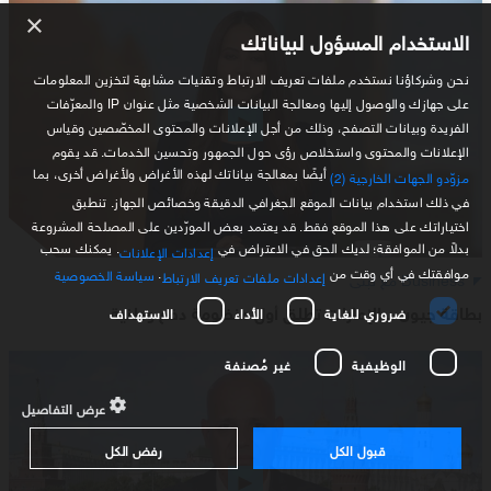
×
الاستخدام المسؤول لبياناتك
نحن وشركاؤنا نستخدم ملفات تعريف الارتباط وتقنيات مشابهة لتخزين المعلومات
على جهازك والوصول إليها ومعالجة البيانات الشخصية مثل عنوان IP والمعرّفات
الفريدة وبيانات التصفح، وذلك من أجل الإعلانات والمحتوى المخصّصين وقياس
الإعلانات والمحتوى واستخلاص رؤى حول الجمهور وتحسين الخدمات. قد يقوم
أيضًا بمعالجة بياناتك لهذه الأغراض ولأغراض أخرى، بما
مزوّدو الجهات الخارجية (2)
في ذلك استخدام بيانات الموقع الجغرافي الدقيقة وخصائص الجهاز. تنطبق
اختياراتك على هذا الموقع فقط. قد يعتمد بعض المورّدين على المصلحة المشروعة
بدلاً من الموافقة؛ لديك الحق في الاعتراض في
. يمكنك سحب
إعدادات الإعلانات
موافقتك في أي وقت من
.
سياسة الخصوصية
Business مع لبنى
إعدادات ملفات تعريف الارتباط
بطاقة جيون .. الإمارات تطلق أول منظومة دفع وطنية
ضروري للغاية
الأداء
الاستهداف
الوظيفية
غير مُصنفة
عرض التفاصيل
قبول الكل
رفض الكل