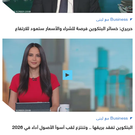
Business مع لبنى
حريري: خسائر البتكوين فرصة للشراء والأسعار ستعود للارتفاع
Business مع لبنى
البتكوين تفقد بريقها .. وتنتزع لقب أسوأ الأصول أداء في 2026