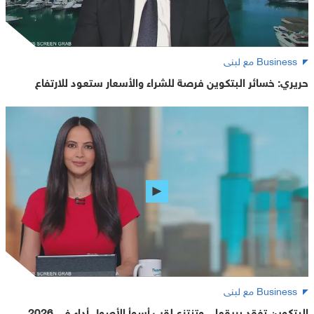
Business مع لبنى
حريري: خسائر البتكوين فرصة للشراء والأسعار ستعود للارتفاع
Business مع لبنى
البتكوين تفقد بريقها .. وتنتزع لقب أسوأ الأصول أداء في 2026