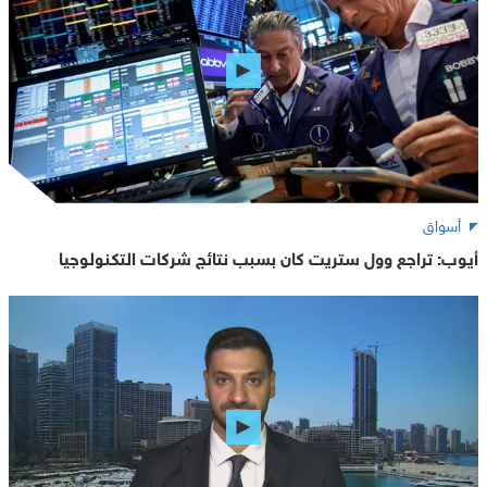
أسواق
أيوب: تراجع وول ستريت كان بسبب نتائج شركات التكنولوجيا