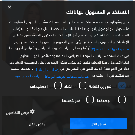
×
الاستخدام المسؤول لبياناتك
نحن وشركاؤنا نستخدم ملفات تعريف الارتباط وتقنيات مشابهة لتخزين المعلومات
على جهازك والوصول إليها ومعالجة البيانات الشخصية مثل عنوان IP والمعرّفات
الفريدة وبيانات التصفح، وذلك من أجل الإعلانات والمحتوى المخصّصين وقياس
الإعلانات والمحتوى واستخلاص رؤى حول الجمهور وتحسين الخدمات. قد يقوم
أيضًا بمعالجة بياناتك لهذه الأغراض ولأغراض أخرى، بما
مزوّدو الجهات الخارجية (2)
في ذلك استخدام بيانات الموقع الجغرافي الدقيقة وخصائص الجهاز. تنطبق
اختياراتك على هذا الموقع فقط. قد يعتمد بعض المورّدين على المصلحة المشروعة
بدلاً من الموافقة؛ لديك الحق في الاعتراض في
. يمكنك سحب
إعدادات الإعلانات
موافقتك في أي وقت من
.
سياسة الخصوصية
أخبار لبنان
إعدادات ملفات تعريف الارتباط
اقتصاد لبنان ينزف مليارات الدولارات بسبب الحرب
ضروري للغاية
الأداء
الاستهداف
الوظيفية
غير مُصنفة
عرض التفاصيل
قبول الكل
رفض الكل