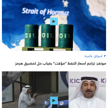
أسواق عالمية
مونغر: تراجع أسعار النفط "مؤقت" بغياب حل لمضيق هرمز