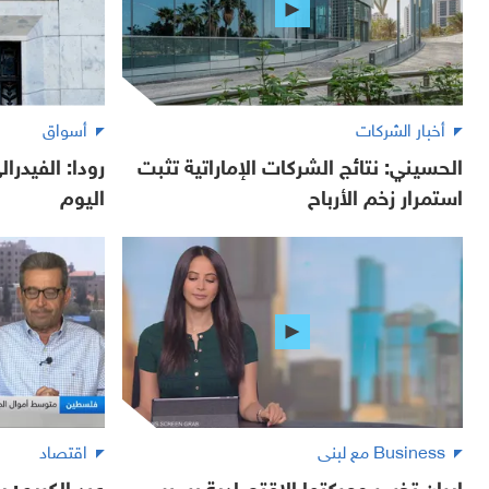
أخبار الشركات
أسواق
الحسيني: نتائج الشركات الإماراتية تثبت
رودا: الفيدرا
استمرار زخم الأرباح
اليوم
Business مع لبنى
اقتصاد
إيران تخسر معركتها الاقتصادية بسبب
عبد الكريم: ي