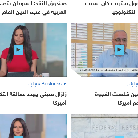
 وول ستريت كان بسبب
صندوق النقد: السودان يتصدر
لتكنولوجيا
العربية في عبء الدين العام
Business مع لبنى
صين قلصت الفجوة
زلزال صيني يهدد عمالقة التك
ع أميركا
أميركا