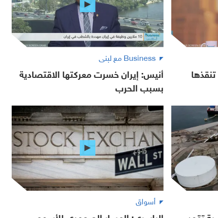
Business مع لبنى
تنقذها
أنيس: إيران خسرت معركتها الاقتصادية
بسبب الحرب
أسواق
ية تقود
الياسري: المسار الصعودي للأسهم