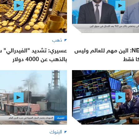
ذهب
NEO Markets: الين مهم للعالم وليس
عسيري: تشديد "الفيدرالي" س
كا فقط
بالذهب عن 4000 دولار
البنوك