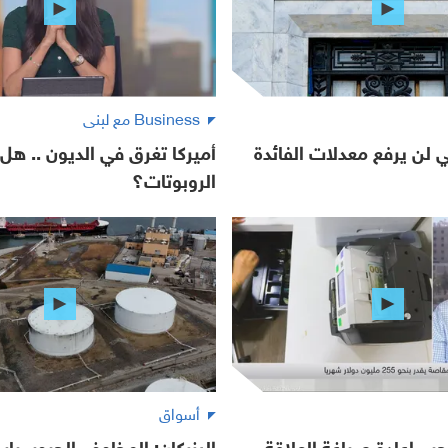
Business مع لبنى
لي لن يرفع معدلات الفائدة
أميركا تغرق في الديون .. هل 
الروبوتات؟
أسواق
جب إعادة صياغة العلاقة
البزركان: المخاوف الجيوسياس