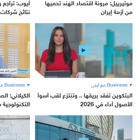
موتيرييل: مرونة اقتصاد الهند تحميها
أيوب: تراجع
من أزمة إيران
نتائج شركات ا
Business مع لبنى
Business مع لبنى
البتكوين تفقد بريقها .. وتنتزع لقب أسوأ
الكيلاني: ال
الأصول أداء في 2026
التكنولوجية م