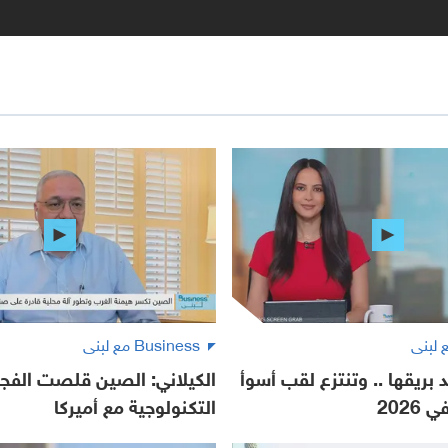
Business مع لبنى
 بريقها .. وتنتزع لقب أسوأ
الكيلاني: الصين قلصت الفج
2026
التكنولوجية مع أميركا