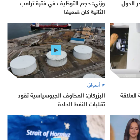
 الدول
وزني: حجم التوظيف في فترة ترامب
الثانية كان ضعيفا
أسواق
العلاقة
البزركان: المخاوف الجيوسياسية تقود
تقلبات النفط الحادة