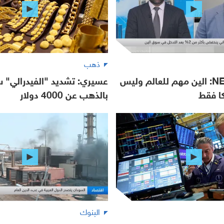
ذهب
NEO Markets: الين مهم للعالم وليس
عسيري: تشديد "الفيدرالي" س
كا فقط
بالذهب عن 4000 دولار
البنوك