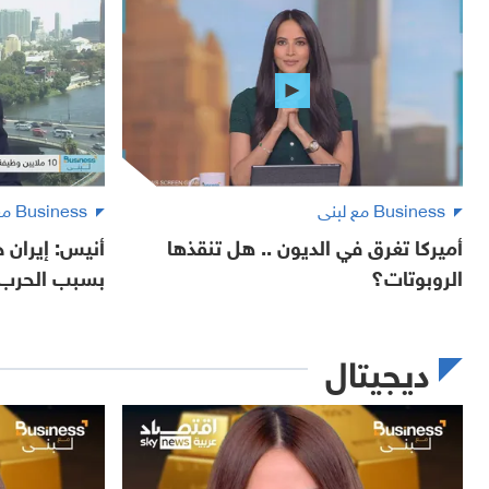
Business مع لبنى
Business مع لبنى
أميركا تغرق في الديون .. هل تنقذها
أنيس: إيران 
الروبوتات؟
بسبب الحرب
ديجيتال