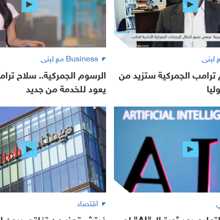
Business مع لبنى
ترامب الجمركية ستزيد من
الرسوم الجمركية.. سلاح ترام
ليا
يعود للخدمة من جديد
ي
اقتصاد
غزال: قطاع التعليم بعد ثورة الـ "AI" لم
فيتش تحذر من تفاقم ديون ا