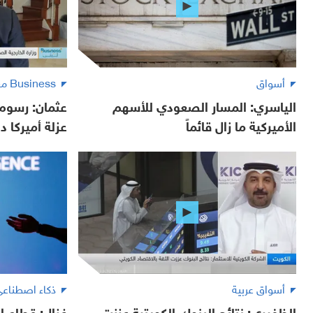
أسواق
Business مع لبنى
الياسري: المسار الصعودي للأسهم
عثمان: رسوم 
الأميركية ما زال قائماً
عزلة أميركا دو
أسواق عربية
ذكاء اصطناع
الظفيري: نتائج البنوك الكويتية عززت