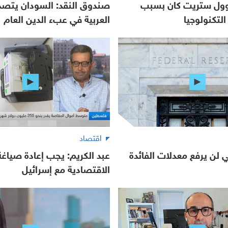
 وول ستريت كان بسبب
صندوق النقد: السودان يتصدر
لتكنولوجيا
العربية في عبء الدين العام
اقتصاد
لي لن يرفع معدلات الفائدة
عبد الكريم: يجب إعادة صياغة 
الاقتصادية مع إسرائيل