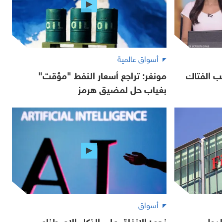
أسواق عالمية
ب الفتاك
مونغر: تراجع أسعار النفط "مؤقت"
بغياب حل لمضيق هرمز
أسواق
لدول
نجم: الإنفاق على الذكاء الاصطناعي