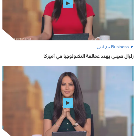
Business مع لبنى
زلزال صيني يهدد عمالقة التكنولوجيا في أميركا