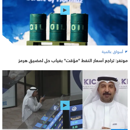
أسواق عالمية
مونغر: تراجع أسعار النفط "مؤقت" بغياب حل لمضيق هرمز