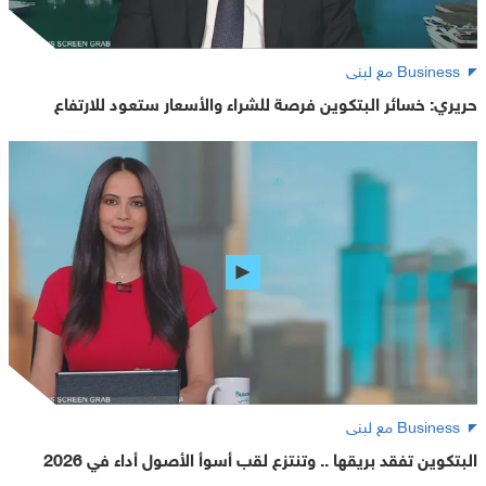
Business مع لبنى
حريري: خسائر البتكوين فرصة للشراء والأسعار ستعود للارتفاع
Business مع لبنى
البتكوين تفقد بريقها .. وتنتزع لقب أسوأ الأصول أداء في 2026