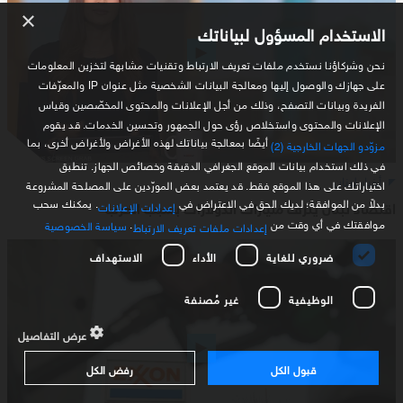
×
الاستخدام المسؤول لبياناتك
نحن وشركاؤنا نستخدم ملفات تعريف الارتباط وتقنيات مشابهة لتخزين المعلومات
على جهازك والوصول إليها ومعالجة البيانات الشخصية مثل عنوان IP والمعرّفات
الفريدة وبيانات التصفح، وذلك من أجل الإعلانات والمحتوى المخصّصين وقياس
الإعلانات والمحتوى واستخلاص رؤى حول الجمهور وتحسين الخدمات. قد يقوم
أيضًا بمعالجة بياناتك لهذه الأغراض ولأغراض أخرى، بما
مزوّدو الجهات الخارجية (2)
في ذلك استخدام بيانات الموقع الجغرافي الدقيقة وخصائص الجهاز. تنطبق
أخبار لبنان
اختياراتك على هذا الموقع فقط. قد يعتمد بعض المورّدين على المصلحة المشروعة
بدلاً من الموافقة؛ لديك الحق في الاعتراض في
. يمكنك سحب
اقتصاد لبنان ينزف مليارات الدولارات بسبب الحرب
إعدادات الإعلانات
موافقتك في أي وقت من
.
سياسة الخصوصية
إعدادات ملفات تعريف الارتباط
ضروري للغاية
الأداء
الاستهداف
الوظيفية
غير مُصنفة
عرض التفاصيل
قبول الكل
رفض الكل