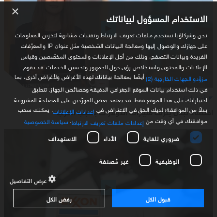
×
الاستخدام المسؤول لبياناتك
نحن وشركاؤنا نستخدم ملفات تعريف الارتباط وتقنيات مشابهة لتخزين المعلومات
على جهازك والوصول إليها ومعالجة البيانات الشخصية مثل عنوان IP والمعرّفات
الفريدة وبيانات التصفح، وذلك من أجل الإعلانات والمحتوى المخصّصين وقياس
الإعلانات والمحتوى واستخلاص رؤى حول الجمهور وتحسين الخدمات. قد يقوم
أيضًا بمعالجة بياناتك لهذه الأغراض ولأغراض أخرى، بما
مزوّدو الجهات الخارجية (2)
في ذلك استخدام بيانات الموقع الجغرافي الدقيقة وخصائص الجهاز. تنطبق
أخبار لبنان
اختياراتك على هذا الموقع فقط. قد يعتمد بعض المورّدين على المصلحة المشروعة
بدلاً من الموافقة؛ لديك الحق في الاعتراض في
. يمكنك سحب
اقتصاد لبنان ينزف مليارات الدولارات بسبب الحرب
إعدادات الإعلانات
موافقتك في أي وقت من
.
سياسة الخصوصية
إعدادات ملفات تعريف الارتباط
ضروري للغاية
الأداء
الاستهداف
الوظيفية
غير مُصنفة
عرض التفاصيل
قبول الكل
رفض الكل