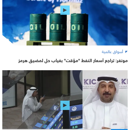
أسواق عالمية
مونغر: تراجع أسعار النفط "مؤقت" بغياب حل لمضيق هرمز