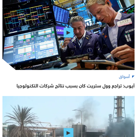
أسواق
أيوب: تراجع وول ستريت كان بسبب نتائج شركات التكنولوجيا