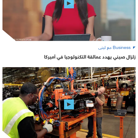
Business مع لبنى
زلزال صيني يهدد عمالقة التكنولوجيا في أميركا