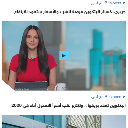
Business مع لبنى
حريري: خسائر البتكوين فرصة للشراء والأسعار ستعود للارتفاع
Business مع لبنى
البتكوين تفقد بريقها .. وتنتزع لقب أسوأ الأصول أداء في 2026