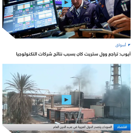
أسواق
أيوب: تراجع وول ستريت كان بسبب نتائج شركات التكنولوجيا