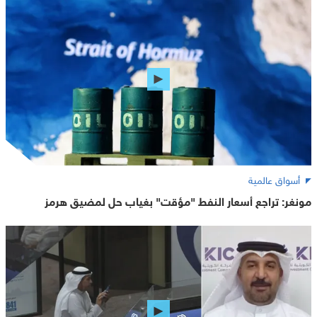
أسواق عالمية
مونغر: تراجع أسعار النفط "مؤقت" بغياب حل لمضيق هرمز