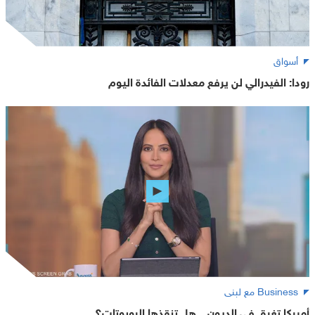
أسواق
رودا: الفيدرالي لن يرفع معدلات الفائدة اليوم
Business مع لبنى
أميركا تغرق في الديون .. هل تنقذها الروبوتات؟