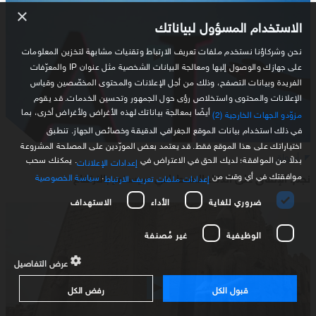
×
الاستخدام المسؤول لبياناتك
نحن وشركاؤنا نستخدم ملفات تعريف الارتباط وتقنيات مشابهة لتخزين المعلومات
على جهازك والوصول إليها ومعالجة البيانات الشخصية مثل عنوان IP والمعرّفات
الفريدة وبيانات التصفح، وذلك من أجل الإعلانات والمحتوى المخصّصين وقياس
الإعلانات والمحتوى واستخلاص رؤى حول الجمهور وتحسين الخدمات. قد يقوم
أيضًا بمعالجة بياناتك لهذه الأغراض ولأغراض أخرى، بما
مزوّدو الجهات الخارجية (2)
في ذلك استخدام بيانات الموقع الجغرافي الدقيقة وخصائص الجهاز. تنطبق
اختياراتك على هذا الموقع فقط. قد يعتمد بعض المورّدين على المصلحة المشروعة
أسواق
بدلاً من الموافقة؛ لديك الحق في الاعتراض في
. يمكنك سحب
إعدادات الإعلانات
نجم: الإنفاق على الذكاء الاصطناعي سيستمر بالارتفاع
موافقتك في أي وقت من
.
سياسة الخصوصية
إعدادات ملفات تعريف الارتباط
ضروري للغاية
الأداء
الاستهداف
الوظيفية
غير مُصنفة
عرض التفاصيل
قبول الكل
رفض الكل