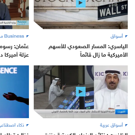
أسواق
Business مع لبنى
الياسري: المسار الصعودي للأسهم
عثمان: رسوم 
الأميركية ما زال قائماً
عزلة أميركا دو
أسواق عربية
ذكاء اصطناع
الظفيري: نتائج البنوك الكويتية عززت