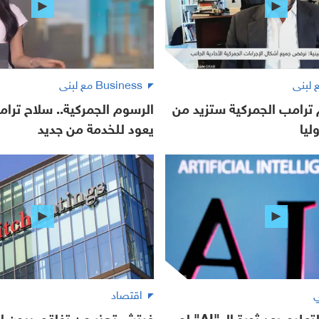
Business مع لبنى
ترامب الجمركية ستزيد من
الرسوم الجمركية.. سلاح ترام
ليا
يعود للخدمة من جديد
ي
اقتصاد
غزال: قطاع التعليم بعد ثورة الـ "AI" لم
فيتش تحذر من تفاقم ديون ا