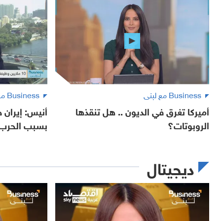
Business مع لبنى
Business مع لبنى
أميركا تغرق في الديون .. هل تنقذها
أنيس: إيران 
الروبوتات؟
بسبب الحرب
ديجيتال