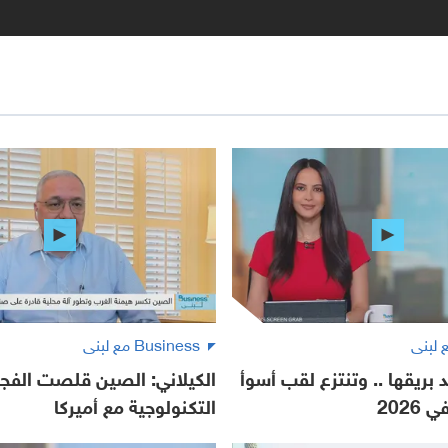
Business مع لبنى
 بريقها .. وتنتزع لقب أسوأ
الكيلاني: الصين قلصت الفج
2026
التكنولوجية مع أميركا