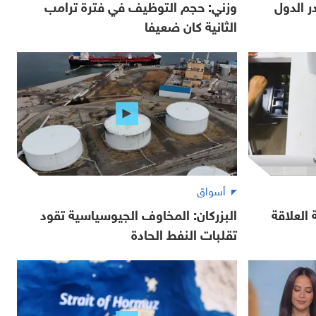
 الدول
وزني: حجم التوظيف في فترة ترامب
الثانية كان ضعيفا
أسواق
العلاقة
البزركان: المخاوف الجيوسياسية تقود
تقلبات النفط الحادة