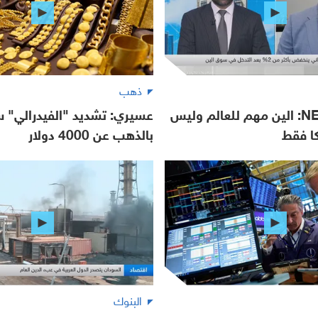
ذهب
NEO Markets: الين مهم للعالم وليس
عسيري: تشديد "الفيدرالي" س
كا فقط
بالذهب عن 4000 دولار
البنوك