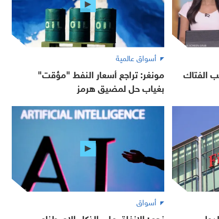
أسواق عالمية
ب الفتاك
مونغر: تراجع أسعار النفط "مؤقت"
بغياب حل لمضيق هرمز
أسواق
لدول
نجم: الإنفاق على الذكاء الاصطناعي