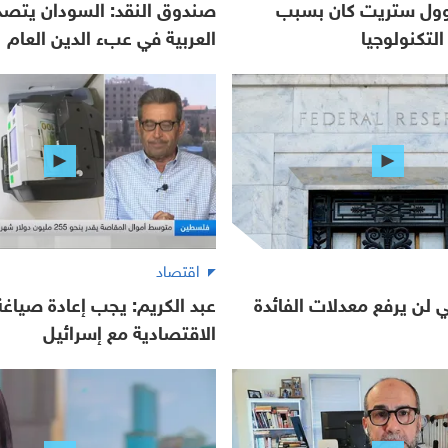
 وول ستريت كان بسبب
صندوق النقد: السودان يتصدر
لتكنولوجيا
العربية في عبء الدين العام
اقتصاد
لي لن يرفع معدلات الفائدة
عبد الكريم: يجب إعادة صياغة 
الاقتصادية مع إسرائيل