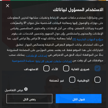
×
الاستخدام المسؤول لبياناتك
نحن وشركاؤنا نستخدم ملفات تعريف الارتباط وتقنيات مشابهة لتخزين المعلومات
على جهازك والوصول إليها ومعالجة البيانات الشخصية مثل عنوان IP والمعرّفات
الفريدة وبيانات التصفح، وذلك من أجل الإعلانات والمحتوى المخصّصين وقياس
الإعلانات والمحتوى واستخلاص رؤى حول الجمهور وتحسين الخدمات. قد يقوم
أيضًا بمعالجة بياناتك لهذه الأغراض ولأغراض أخرى، بما
مزوّدو الجهات الخارجية (2)
في ذلك استخدام بيانات الموقع الجغرافي الدقيقة وخصائص الجهاز. تنطبق
اختياراتك على هذا الموقع فقط. قد يعتمد بعض المورّدين على المصلحة المشروعة
بدلاً من الموافقة؛ لديك الحق في الاعتراض في
. يمكنك سحب
أسواق
إعدادات الإعلانات
موافقتك في أي وقت من
.
سياسة الخصوصية
إعدادات ملفات تعريف الارتباط
مهدي: القطاع المصرفي بالإمارات حقق نتائج إيجابية
ضروري للغاية
الأداء
الاستهداف
الوظيفية
غير مُصنفة
عرض التفاصيل
قبول الكل
رفض الكل