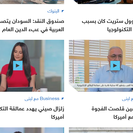
البنوك
 وول ستريت كان بسبب
صندوق النقد: السودان يتصدر
لتكنولوجيا
العربية في عبء الدين العام
Business مع لبنى
صين قلصت الفجوة
زلزال صيني يهدد عمالقة التك
ع أميركا
أميركا