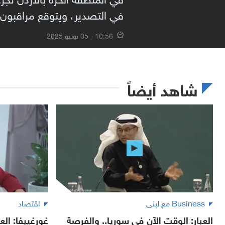
في التصدير، ويتوقع مراقبون 
10:56 - 05 يونيو 2025
شاهد أيضاً
Business مع لبنى
اقتصاد
العبار: الوقت الآن في سوريا.. والفرصة
غورغييفا: ال