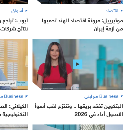
اقتصاد
أسواق
موتيرييل: مرونة اقتصاد الهند تحميها
أيوب: تراجع
من أزمة إيران
نتائج شركات ا
Business مع لبنى
Business مع لبنى
البتكوين تفقد بريقها .. وتنتزع لقب أسوأ
الكيلاني: ال
الأصول أداء في 2026
التكنولوجية م