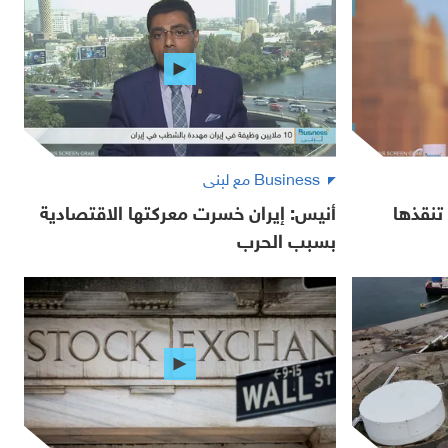
Business مع لبنى
تنقذها
أنيس: إيران خسرت معركتها الاقتصادية
بسبب الحرب