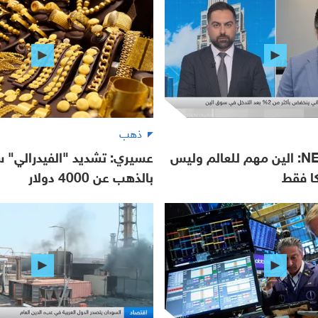
ذهب
NEO Markets: الين مهم للعالم وليس
عسيري: تشديد "الفيدرالي" س
كا فقط
بالذهب عن 4000 دولار