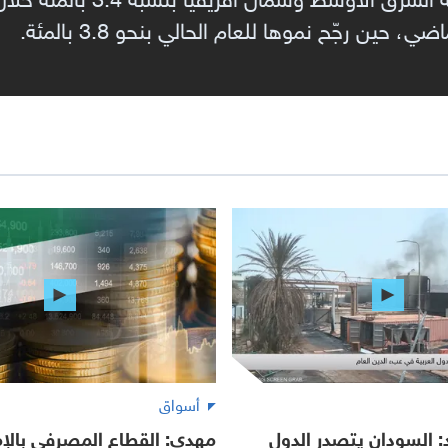
 حين رجّح نموها للعام الحالي بنحو 3.8 بالمئة.
أسواق
 السودان يتصدر الدول
مهدي: القطاع المصرفي بالإ