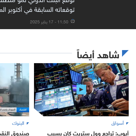
توقعاته السابقة في أكتوبر الماضي،
11:50 - 17 يناير 2025
شاهد أيضاً
أسواق
البنوك
أيوب: تراجع وول ستريت كان بسبب
صندوق النقد: