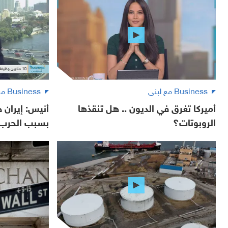
Business مع لبنى
Business مع لبنى
أميركا تغرق في الديون .. هل تنقذها
أنيس: إيران 
الروبوتات؟
بسبب الحرب