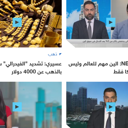
ذهب
NEO Markets: الين مهم للعالم وليس
عسيري: تشديد "الفيدرالي" س
كا فقط
بالذهب عن 4000 دولار