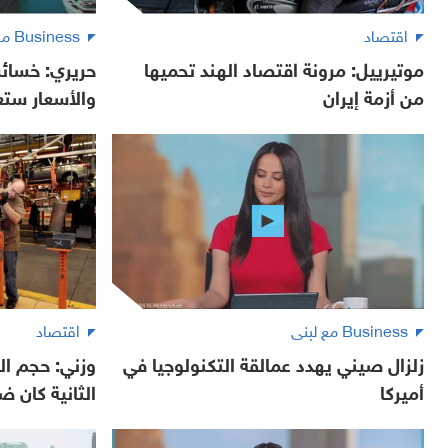
اقتصاد
Business مع لبنى
موتيرييل: مرونة اقتصاد الهند تحميها
حريري: خسائر
من أزمة إيران
والأسعار ستعو
Business مع لبنى
اقتصاد
زلزال صيني يهدد عمالقة التكنولوجيا في
وزني: حجم ا
أميركا
الثانية كان ض