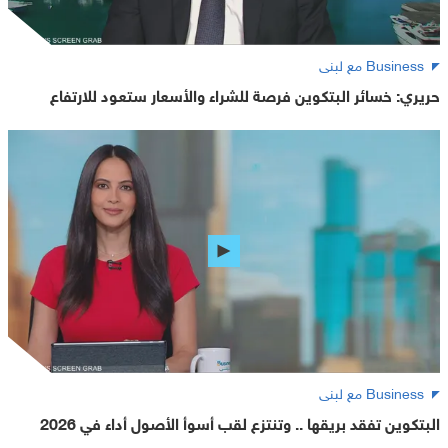
Business مع لبنى
حريري: خسائر البتكوين فرصة للشراء والأسعار ستعود للارتفاع
Business مع لبنى
البتكوين تفقد بريقها .. وتنتزع لقب أسوأ الأصول أداء في 2026