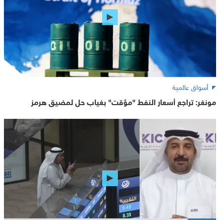
أسواق عالمية
مونغر: تراجع أسعار النفط "مؤقت" بغياب حل لمضيق هرمز