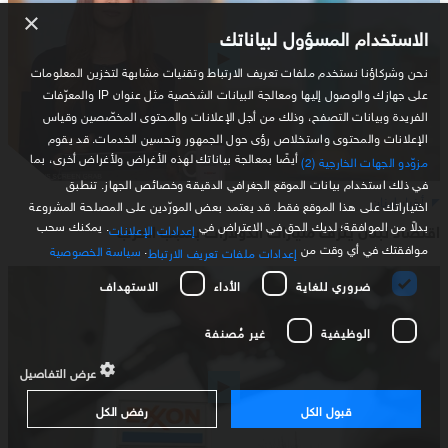
×
الاستخدام المسؤول لبياناتك
نحن وشركاؤنا نستخدم ملفات تعريف الارتباط وتقنيات مشابهة لتخزين المعلومات
على جهازك والوصول إليها ومعالجة البيانات الشخصية مثل عنوان IP والمعرّفات
الفريدة وبيانات التصفح، وذلك من أجل الإعلانات والمحتوى المخصّصين وقياس
الإعلانات والمحتوى واستخلاص رؤى حول الجمهور وتحسين الخدمات. قد يقوم
أيضًا بمعالجة بياناتك لهذه الأغراض ولأغراض أخرى، بما
مزوّدو الجهات الخارجية (2)
في ذلك استخدام بيانات الموقع الجغرافي الدقيقة وخصائص الجهاز. تنطبق
أخبار لبنان
اختياراتك على هذا الموقع فقط. قد يعتمد بعض المورّدين على المصلحة المشروعة
بدلاً من الموافقة؛ لديك الحق في الاعتراض في
. يمكنك سحب
اقتصاد لبنان ينزف مليارات الدولارات بسبب الحرب
إعدادات الإعلانات
موافقتك في أي وقت من
.
سياسة الخصوصية
إعدادات ملفات تعريف الارتباط
ضروري للغاية
الأداء
الاستهداف
الوظيفية
غير مُصنفة
عرض التفاصيل
قبول الكل
رفض الكل