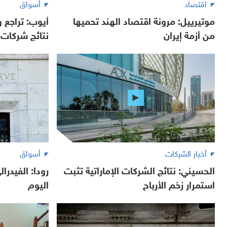
اقتصاد
أسواق
موتيرييل: مرونة اقتصاد الهند تحميها
أيوب: تراجع
من أزمة إيران
نتائج شركات ا
أخبار الشركات
أسواق
الحسيني: نتائج الشركات الإماراتية تثبت
رودا: الفيدرا
استمرار زخم الأرباح
اليوم