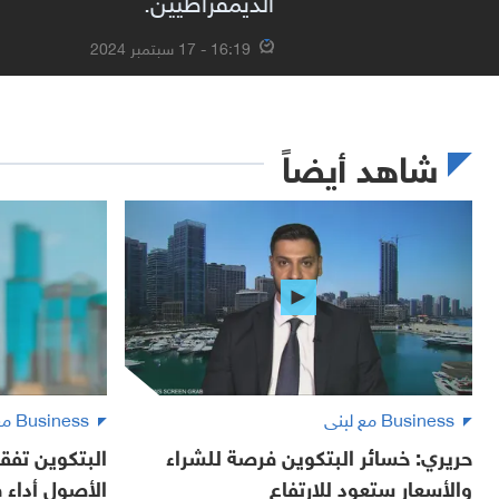
16:19 - 17 سبتمبر 2024
شاهد أيضاً
Business مع لبنى
Business مع لبنى
حريري: خسائر البتكوين فرصة للشراء
البتكوين تفقد
والأسعار ستعود للارتفاع
الأصول أداء في 