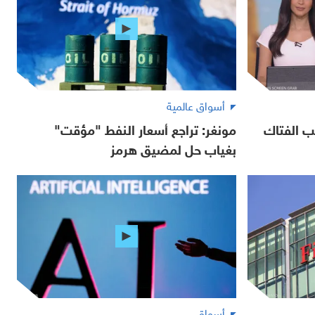
أسواق عالمية
ب الفتاك
مونغر: تراجع أسعار النفط "مؤقت"
بغياب حل لمضيق هرمز
أسواق