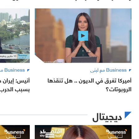
Business مع لبنى
Business مع لبنى
أميركا تغرق في الديون .. هل تنقذها
أنيس: إيران 
الروبوتات؟
بسبب الحرب
ديجيتال