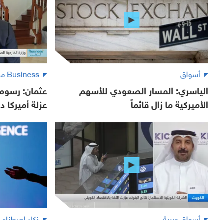
أسواق
Business مع لبنى
الياسري: المسار الصعودي للأسهم
عثمان: رسوم 
الأميركية ما زال قائماً
عزلة أميركا دو
أسواق عربية
ذكاء اصطناع