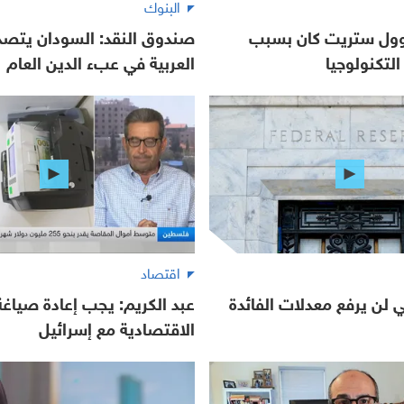
البنوك
 وول ستريت كان بسبب
صندوق النقد: السودان يتصدر
لتكنولوجيا
العربية في عبء الدين العام
اقتصاد
لي لن يرفع معدلات الفائدة
عبد الكريم: يجب إعادة صياغة 
الاقتصادية مع إسرائيل