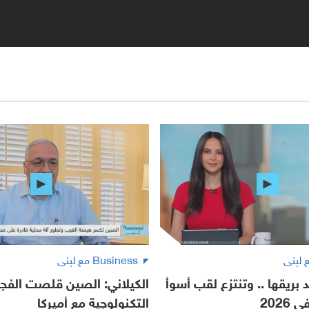
Business مع لبنى
 بريقها .. وتنتزع لقب أسوأ
الكيلاني: الصين قلصت الفج
2026
التكنولوجية مع أميركا