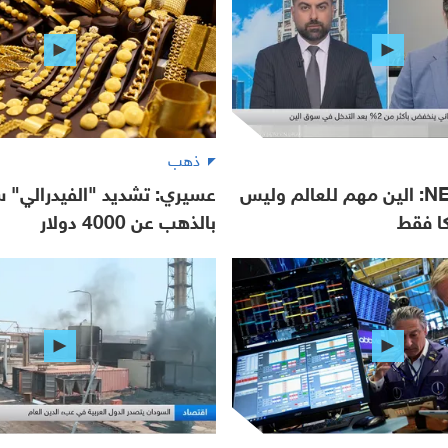
ذهب
NEO Markets: الين مهم للعالم وليس
عسيري: تشديد "الفيدرالي" س
كا فقط
بالذهب عن 4000 دولار