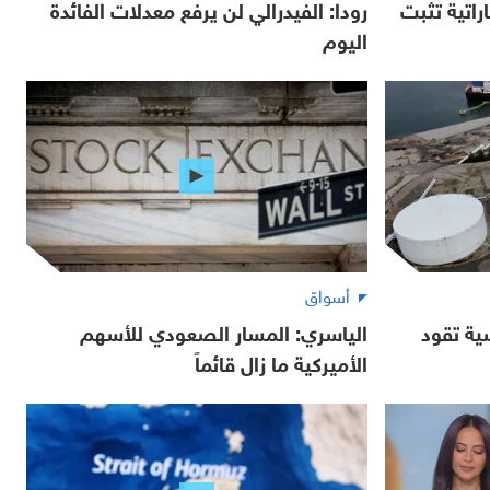
راتية تثبت
رودا: الفيدرالي لن يرفع معدلات الفائدة
اليوم
أسواق
ية تقود
الياسري: المسار الصعودي للأسهم
الأميركية ما زال قائماً