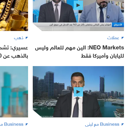
عملات
ذهب
NEO Markets: الين مهم للعالم وليس
عسيري: تشديد
لليابان وأميركا فقط
بالذهب عن 4000 دولار
Business مع لبنى
Business مع لبنى