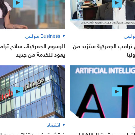
Business مع لبنى
ترامب الجمركية ستزيد من
الرسوم الجمركية.. سلاح ترام
ليا
يعود للخدمة من جديد
ي
اقتصاد
غزال: قطاع التعليم بعد ثورة الـ "AI" لم
فيتش تحذر من تفاقم ديون ا