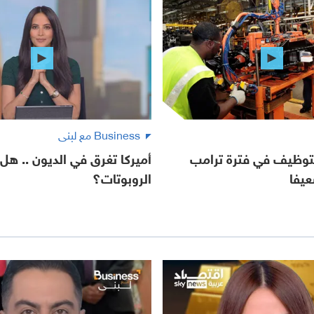
Business مع لبنى
لتوظيف في فترة ترامب
أميركا تغرق في الديون .. هل 
عيفا
الروبوتات؟