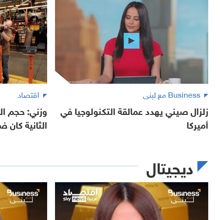
Business مع لبنى
اقتصاد
زلزال صيني يهدد عمالقة التكنولوجيا في
وزني: حجم ا
أميركا
الثانية كان ض
ديجيتال