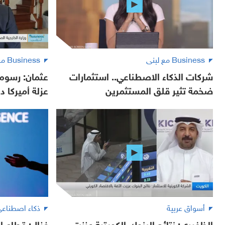
Business مع لبنى
Business مع لبنى
شركات الذكاء الاصطناعي.. استثمارات
عثمان: رسوم 
ضخمة تثير قلق المستثمرين
عزلة أميركا دو
أسواق عربية
ذكاء اصطناع
الظفيري: نتائج البنوك الكويتية عززت