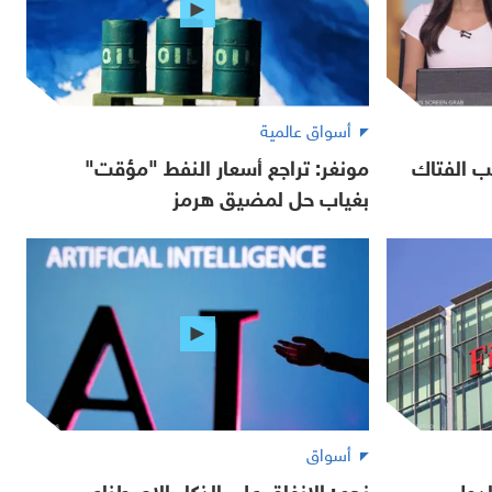
أسواق عالمية
ب الفتاك
مونغر: تراجع أسعار النفط "مؤقت"
بغياب حل لمضيق هرمز
أسواق
لدول
نجم: الإنفاق على الذكاء الاصطناعي