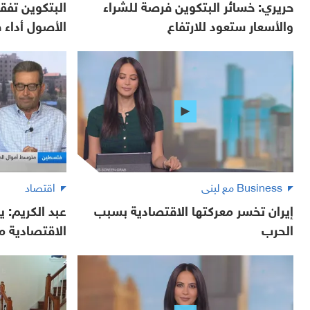
حريري: خسائر البتكوين فرصة للشراء
البتكوين تفقد
والأسعار ستعود للارتفاع
الأصول أداء في 
Business مع لبنى
اقتصاد
إيران تخسر معركتها الاقتصادية بسبب
عبد الكريم: ي
الحرب
الاقتصادية م