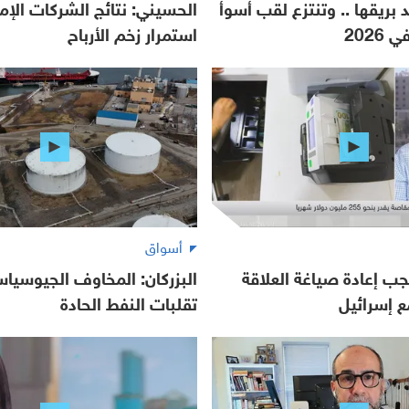
 بريقها .. وتنتزع لقب أسوأ
الحسيني: نتائج الشركات الإما
2026
استمرار زخم الأرباح
أسواق
جب إعادة صياغة العلاقة
البزركان: المخاوف الجيوسياس
ع إسرائيل
تقلبات النفط الحادة