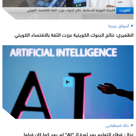
أسواق عربية
الظفيري: نتائج البنوك الكويتية عززت الثقة بالاقتصاد الكويتي
ذكاء اصطناعي
غزال: قطاع التعليم بعد ثورة الـ "AI" لم يعد كما كان قبلها