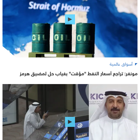
أسواق عالمية
مونغر: تراجع أسعار النفط "مؤقت" بغياب حل لمضيق هرمز