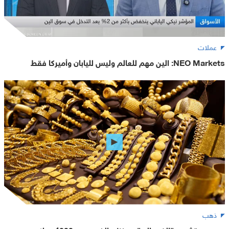
عملات
NEO Markets: الين مهم للعالم وليس لليابان وأميركا فقط
ذهب