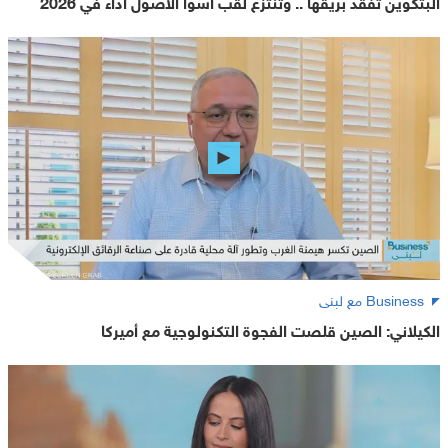
البتكوين تفقد بريقها .. وتنتزع لقب أسوأ الأصول أداء في 2026
Business مع لبنى
الكيلاني: الصين قلصت الفجوة التكنولوجية مع أميركا