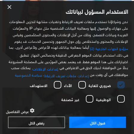
×
الاستخدام المسؤول لبياناتك
نحن وشركاؤنا نستخدم ملفات تعريف الارتباط وتقنيات مشابهة لتخزين المعلومات
على جهازك والوصول إليها ومعالجة البيانات الشخصية مثل عنوان IP والمعرّفات
الفريدة وبيانات التصفح، وذلك من أجل الإعلانات والمحتوى المخصّصين وقياس
الإعلانات والمحتوى واستخلاص رؤى حول الجمهور وتحسين الخدمات. قد يقوم
أيضًا بمعالجة بياناتك لهذه الأغراض ولأغراض أخرى، بما
مزوّدو الجهات الخارجية (2)
في ذلك استخدام بيانات الموقع الجغرافي الدقيقة وخصائص الجهاز. تنطبق
اختياراتك على هذا الموقع فقط. قد يعتمد بعض المورّدين على المصلحة المشروعة
بدلاً من الموافقة؛ لديك الحق في الاعتراض في
. يمكنك سحب
أخبار لبنان
إعدادات الإعلانات
موافقتك في أي وقت من
.
سياسة الخصوصية
إعدادات ملفات تعريف الارتباط
اقتصاد لبنان ينزف مليارات الدولارات بسبب الحرب
ضروري للغاية
الأداء
الاستهداف
الوظيفية
غير مُصنفة
عرض التفاصيل
قبول الكل
رفض الكل