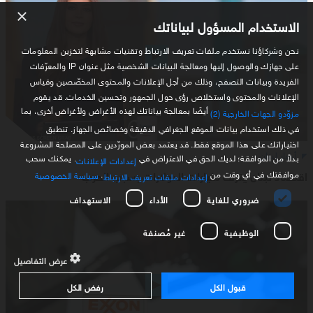
×
الاستخدام المسؤول لبياناتك
نحن وشركاؤنا نستخدم ملفات تعريف الارتباط وتقنيات مشابهة لتخزين المعلومات
على جهازك والوصول إليها ومعالجة البيانات الشخصية مثل عنوان IP والمعرّفات
الفريدة وبيانات التصفح، وذلك من أجل الإعلانات والمحتوى المخصّصين وقياس
الإعلانات والمحتوى واستخلاص رؤى حول الجمهور وتحسين الخدمات. قد يقوم
أيضًا بمعالجة بياناتك لهذه الأغراض ولأغراض أخرى، بما
مزوّدو الجهات الخارجية (2)
في ذلك استخدام بيانات الموقع الجغرافي الدقيقة وخصائص الجهاز. تنطبق
اختياراتك على هذا الموقع فقط. قد يعتمد بعض المورّدين على المصلحة المشروعة
أخبار لبنان
بدلاً من الموافقة؛ لديك الحق في الاعتراض في
. يمكنك سحب
إعدادات الإعلانات
اقتصاد لبنان ينزف مليارات الدولارات بسبب الحرب
موافقتك في أي وقت من
.
سياسة الخصوصية
إعدادات ملفات تعريف الارتباط
ضروري للغاية
الأداء
الاستهداف
الوظيفية
غير مُصنفة
عرض التفاصيل
قبول الكل
رفض الكل