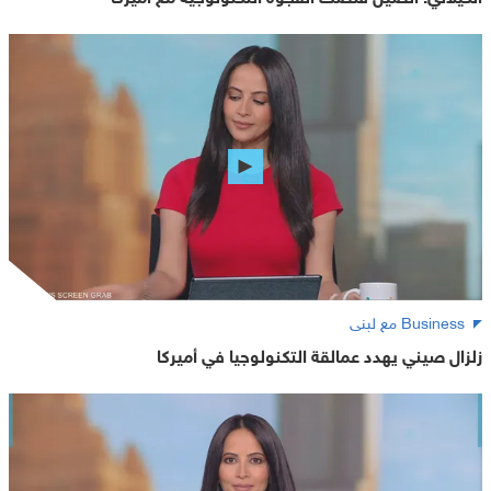
Business مع لبنى
زلزال صيني يهدد عمالقة التكنولوجيا في أميركا