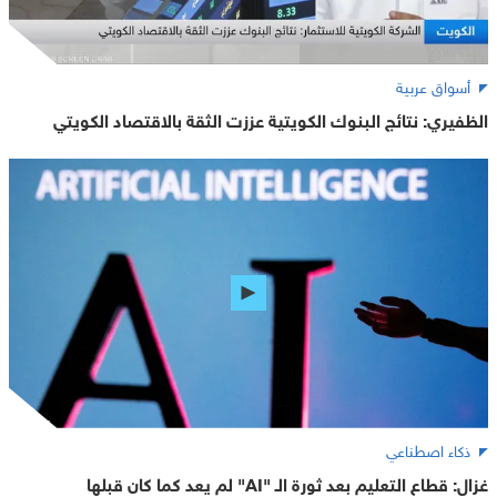
أسواق عربية
الظفيري: نتائج البنوك الكويتية عززت الثقة بالاقتصاد الكويتي
ذكاء اصطناعي
غزال: قطاع التعليم بعد ثورة الـ "AI" لم يعد كما كان قبلها