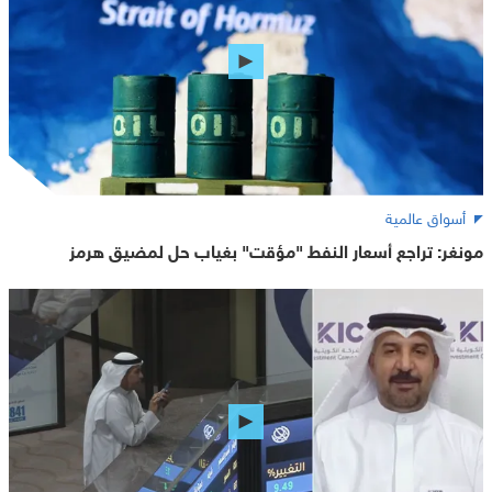
أسواق عالمية
مونغر: تراجع أسعار النفط "مؤقت" بغياب حل لمضيق هرمز