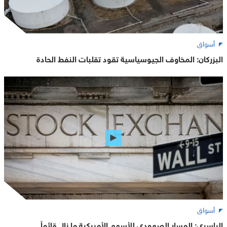
أسواق
البزركان: المخاوف الجيوسياسية تقود تقلبات النفط الحادة
أسواق
الياسري: المسار الصعودي للأسهم الأميركية ما زال قائماً