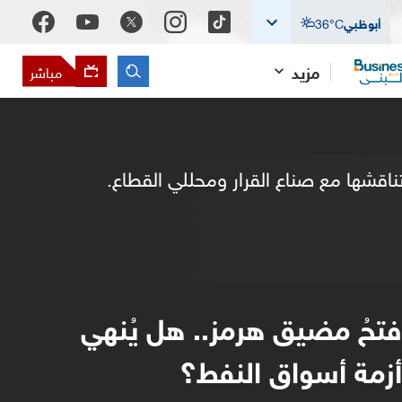
أبوظبي
°C
36
مزيد
مباشر
اقشها مع صناع القرار ومحللي القطاع.
فتحُ مضيق هرمز.. هل يُنهي
أزمة أسواق النفط؟