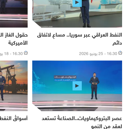
النفط العراقي عبر سوريا.. مساعٍ لاتفاق
حقول الغاز ا
دائم
الأميركية
16:30 - 25 يونيو 2026
16:30 - 18 يونيو 2026
عصر البتروكيماويات..الصناعةُ تستعد
أسواقُ النفط
لعقد من النمو